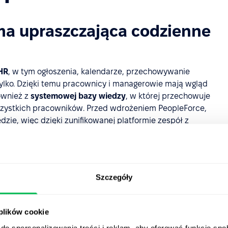
a upraszczająca codzienne
HR
, w tym ogłoszenia, kalendarze, przechowywanie
ylko. Dzięki temu pracownicy i managerowie mają wgląd
ównież z
systemowej bazy wiedzy
, w której przechowuje
szystkich pracowników. Przed wdrożeniem PeopleForce,
zie, więc dzięki zunifikowanej platformie zespół z
pu do dodatkowego programu.
informacje zwrotne
Szczegóły
i
modułu PeoplePerform
, takich jak
spotkania 1:1
dla
i, dyskusji i zbierania informacji zwrotnych jest w
 plików cookie
wój i badanie możliwości PeoplePerform.
do spersonalizowania treści i reklam, aby oferować funkcje sp