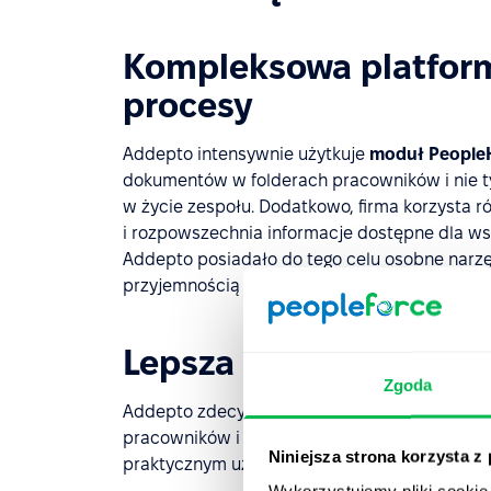
Kompleksowa platform
procesy
Addepto intensywnie użytkuje
moduł People
dokumentów w folderach pracowników i nie t
w życie zespołu. Dodatkowo, firma korzysta r
i rozpowszechnia informacje dostępne dla w
Addepto posiadało do tego celu osobne narzęd
przyjemnością wyeliminował potrzebę dostę
Lepsza komunikacja i 
Zgoda
Addepto zdecydowało się skorzystać z funkcj
pracowników i managerów. Ta forma komunikacj
Niniejsza strona korzysta z
praktycznym użyciu. Firma planuje dalszy roz
Wykorzystujemy pliki cookie 