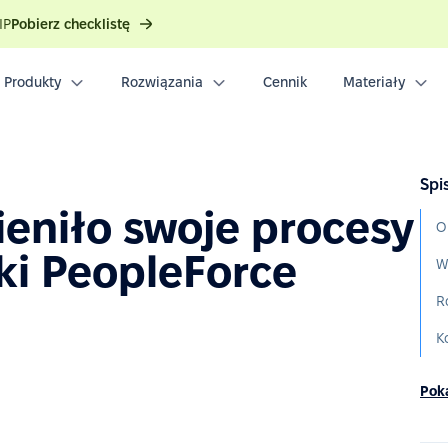
IP
Pobierz checklistę
Produkty
Rozwiązania
Cennik
Materiały
Spis
eniło swoje procesy
O
ki PeopleForce
W
R
Poka