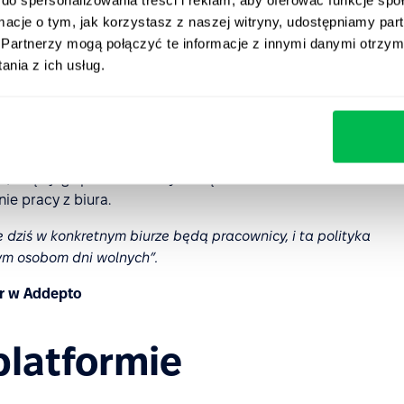
ormacje o tym, jak korzystasz z naszej witryny, udostępniamy p
ramy pracy i polityki
Partnerzy mogą połączyć te informacje z innymi danymi otrzym
nia z ich usług.
z
polityk urlopowych
dostępnych w PeopleForce. Zostały
elnie mogli odznaczać w systemie dni, kiedy chcą
ym z biur firmy. Wybór pracy zdalnej nie oznacza
, więc jego pula dni wolnych się nie zmienia. Takie
ie pracy z biura.
 dziś w konkretnym biurze będą pracownicy, i ta polityka
ym osobom dni wolnych”.
er w Addepto
platformie