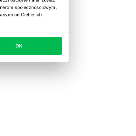
artnerom społecznościowym,
anymi od Ciebie lub
OK