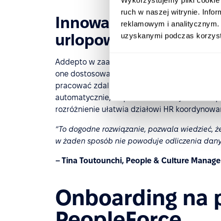
ruch w naszej witrynie. Inf
Innowacyjne harmonog
reklamowym i analitycznym. 
urlopowe
uzyskanymi podczas korzysta
Addepto w zaawansowany sposób korzysta 
one dostosowane tak, aby pracownicy samodzi
pracować zdalnie, a kiedy stacjonarnie w jedn
automatycznie, że pracownik korzysta z urlopu
rozróżnienie ułatwia działowi HR koordynowan
“To dogodne rozwiązanie, pozwala wiedzieć, że
w żaden sposób nie powoduje odliczenia dan
– Tina Toutounchi, People & Culture Manag
Onboarding na 
PeopleForce