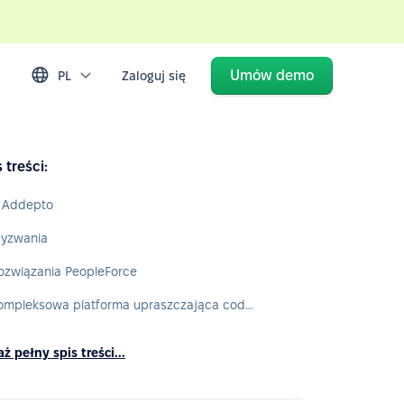
Umów demo
PL
Zaloguj się
 treści:
 Addepto
yzwania
ozwiązania PeopleForce
Kompleksowa platforma upraszczająca codzienne procesy
ż pełny spis treści...