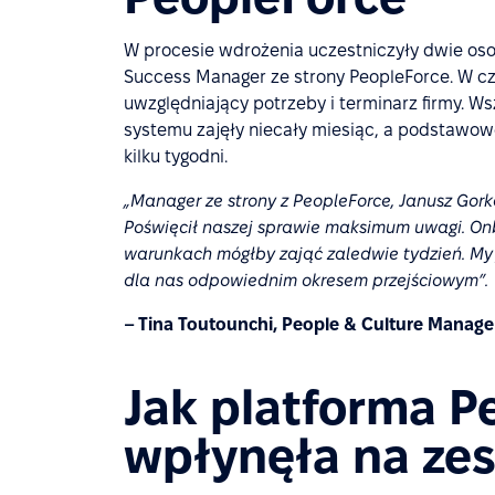
W procesie wdrożenia uczestniczyły dwie os
Success Manager ze strony PeopleForce. W cz
uwzględniający potrzeby i terminarz firmy. Ws
systemu zajęły niecały miesiąc, a podstawo
kilku tygodni.
„Manager ze strony z PeopleForce, Janusz Gor
Poświęcił naszej sprawie maksimum uwagi. Onb
warunkach mógłby zająć zaledwie tydzień. My j
dla nas odpowiednim okresem przejściowym”.
– Tina Toutounchi, People & Culture Manag
Jak platforma P
wpłynęła na ze