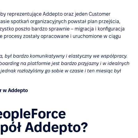
oby reprezentujące Addepto oraz jeden Customer
asie spotkań organizacyjnych powstał plan przejścia,
zystko poszło bardzo sprawnie – migracja i konfiguracja
we procesy zostały opracowane i uruchomione w ciągu
ka, był bardzo komunikatywny i elastyczny we współpracy.
oarding na platformie jest bardzo przyjazny i w idealnych
ednak rozłożyliśmy go sobie w czasie i ten miesiąc był
er w Addepto
eopleForce
spół Addepto?