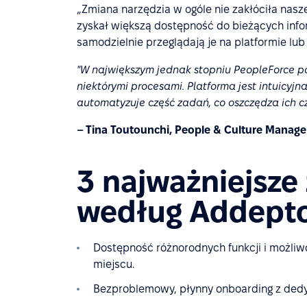
„Zmiana narzędzia w ogóle nie zakłóciła nasz
zyskał większą dostępność do bieżących info
samodzielnie przeglądają je na platformie lu
"W największym jednak stopniu PeopleForce 
niektórymi procesami. Platforma jest intuicy
automatyzuje część zadań, co oszczędza ich cz
– Tina Toutounchi, People & Culture Manag
3 najważniejsze
według Addept
Dostępność różnorodnych funkcji i możli
miejscu.
Bezproblemowy, płynny onboarding z de