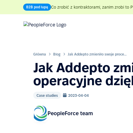
Co zrobić z kontraktorami, zanim zrobi to P
B2B pod lupą
Główna
Blog
Jak Addepto zmieniło swoje procesy operacyjne dzięki PeopleForce
Jak Addepto zmi
operacyjne dzię
Case studies
2023-04-04
PeopleForce team