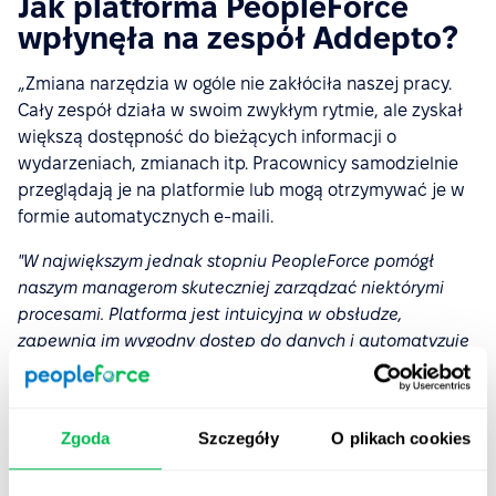
Jak platforma PeopleForce
wpłynęła na zespół Addepto?
„Zmiana narzędzia w ogóle nie zakłóciła naszej pracy.
Cały zespół działa w swoim zwykłym rytmie, ale zyskał
większą dostępność do bieżących informacji o
wydarzeniach, zmianach itp. Pracownicy samodzielnie
przeglądają je na platformie lub mogą otrzymywać je w
formie automatycznych e-maili.
"W największym jednak stopniu PeopleForce pomógł
naszym managerom skuteczniej zarządzać niektórymi
procesami. Platforma jest intuicyjna w obsłudze,
zapewnia im wygodny dostęp do danych i automatyzuje
część zadań, co oszczędza ich czas”.
– Tina Toutounchi, People & Culture Manager w
Addepto
Zgoda
Szczegóły
O plikach cookies