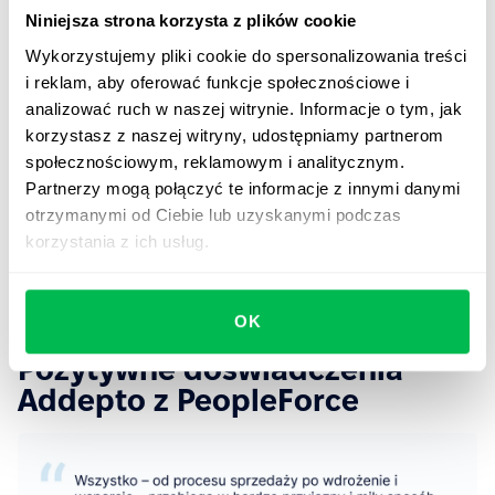
3 najważniejsze zalety
Niniejsza strona korzysta z plików cookie
PeopleForce według Addepto
Wykorzystujemy pliki cookie do spersonalizowania treści
i reklam, aby oferować funkcje społecznościowe i
Dostępność różnorodnych funkcji i możliwość
analizować ruch w naszej witrynie. Informacje o tym, jak
przechowywania informacji w jednym, wspólnym
korzystasz z naszej witryny, udostępniamy partnerom
miejscu.
społecznościowym, reklamowym i analitycznym.
Partnerzy mogą połączyć te informacje z innymi danymi
Bezproblemowy, płynny onboarding z dedykowanym
otrzymanymi od Ciebie lub uzyskanymi podczas
Customer Success Managerem.
korzystania z ich usług.
Konkurencyjna oferta cenowa i możliwość doboru
modułów.
OK
Pozytywne doświadczenia
Addepto z PeopleForce