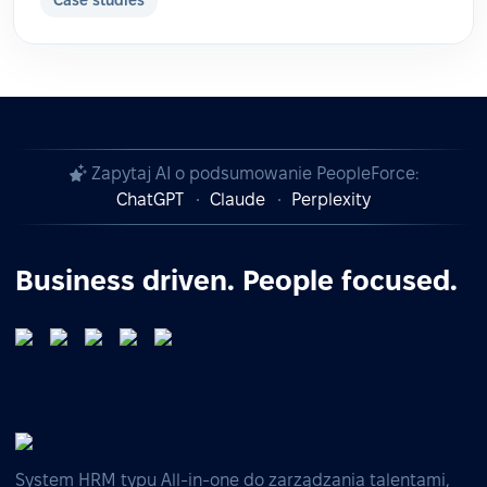
Zapytaj AI o podsumowanie PeopleForce:
ChatGPT
Claude
Perplexity
Business driven. People focused.
System HRM typu All-in-one do zarządzania talentami,