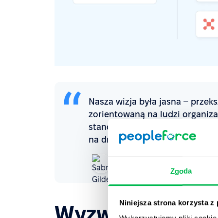
Nasza wizja była jasna – przek
zorientowaną na ludzi organiza
standardami zarządzania. Peop
na drodze do realizacji tego cel
Sabrina Gildehaus
Dyrektor Strategii HR
AWT Bavar
Zgoda
Niniejsza strona korzysta z
Wyzwanie
Wykorzystujemy pliki cookie 