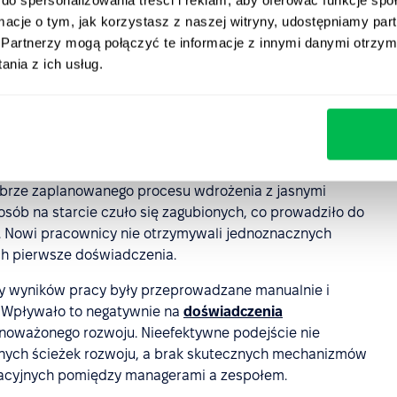
ormacje o tym, jak korzystasz z naszej witryny, udostępniamy p
, AWT Bavaria borykała się z wieloma wyzwaniami w
Partnerzy mogą połączyć te informacje z innymi danymi otrzym
nia z ich usług.
zasowy proces zatrudniania opierał się na ręcznym
lowej, co prowadziło do nieefektywności oraz opóźnień.
pędzali więcej czasu na zadaniach administracyjnych niż
wspomina Sabrina.
obrze zaplanowanego procesu wdrożenia z jasnymi
 osób na starcie czuło się zagubionych, co prowadziło do
 Nowi pracownicy nie otrzymywali jednoznacznych
ch pierwsze doświadczenia.
y wyników pracy były przeprowadzane manualnie i
. Wpływało to negatywnie na
doświadczenia
wnoważonego rozwoju. Nieefektywne podejście nie
snych ścieżek rozwoju, a brak skutecznych mechanizmów
acyjnych pomiędzy managerami a zespołem.