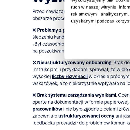
ruch w naszej witrynie. Inf
Przed nawiązaniem współpracy z PeopleForce
reklamowym i analitycznym. 
obszarze procesów HR, takimi jak:
uzyskanymi podczas korzysta
❌
Problemy z płynnością rekrutacji
. Dotychc
śledzeniu kandydatów i korespondencji e-mai
„Był czasochłonny i frustrujący. Rekruterzy s
na poszukiwaniu najlepszych kandydatów” – 
❌
Nieustrukturyzowany onboarding
. Brak d
instrukcjami i przykładami sprawiał, że wiele
wysokiej
liczby rezygnacji
w okresie próbnym.
wskazówek, a to niekorzystnie wpływało na i
❌
Brak systemu zarządzania wynikami
. Ocen
oparte na dokumentacji w formie papierowej
pracowników
i nie było zgodne z celami zró
zapewniało
ustrukturyzowanej oceny
ani ja
feedbacku prowadził do problemów komunik