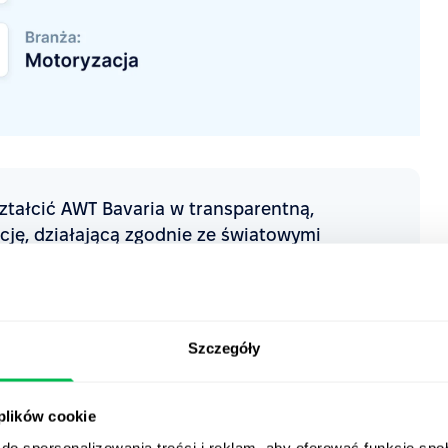
ształcić AWT Bavaria w transparentną,
cję, działającą zgodnie ze światowymi
leForce stało się naszym kluczowym partnerem
u.
ia
Szczegóły
 plików cookie
do spersonalizowania treści i reklam, aby oferować funkcje sp