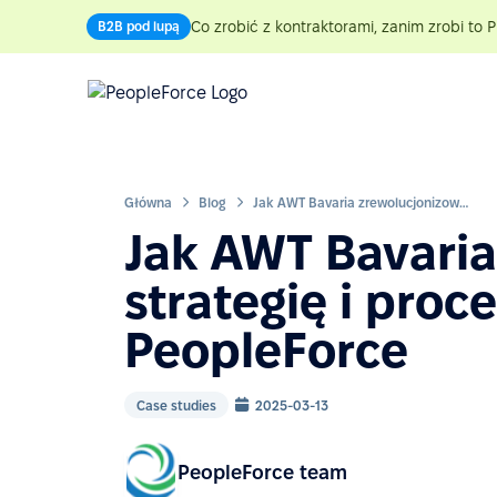
Co zrobić z kontraktorami, zanim zrobi to P
B2B pod lupą
Główna
Blog
Jak AWT Bavaria zrewolucjonizowało strategię i procesy HR dzięki PeopleForce
Jak AWT Bavaria
strategię i proc
PeopleForce
Case studies
2025-03-13
PeopleForce team