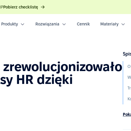
IP
Pobierz checklistę
Produkty
Rozwiązania
Cennik
Materiały
Spis
 zrewolucjonizowało
O
esy HR dzięki
W
T
K
Poka