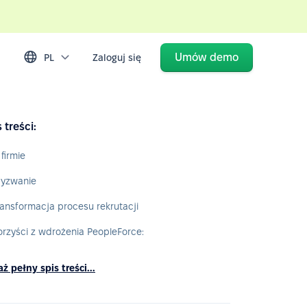
Umów demo
PL
Zaloguj się
 treści:
 firmie
yzwanie
ransformacja procesu rekrutacji
orzyści z wdrożenia PeopleForce:
ż pełny spis treści...