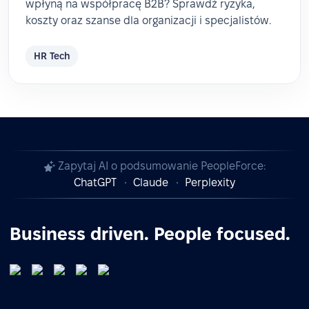
wpłyną na współpracę B2B? Sprawdź ryzyka,
koszty oraz szanse dla organizacji i specjalistów.
HR Tech
Zapytaj AI o podsumowanie PeopleForce:
ChatGPT
Claude
Perplexity
Business driven. People focused.