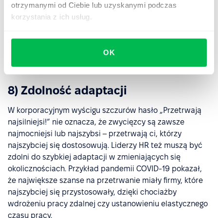
swojego zespołu. Tylko dlatego, że musisz pracować
otrzymanymi od Ciebie lub uzyskanymi podczas
intensywniej niż członkowie twojego zespołu, nie
korzystania z ich usług.
oznacza, że musisz robić wszystko samodzielnie. Daj im
odpowiedzialność wymaganą do osiągnięcia wyników i
zawsze wykazuj chęć do współpracy z innymi liderami
OK
w swojej firmie.
8) Zdolność adaptacji
W korporacyjnym wyścigu szczurów hasło „Przetrwają
najsilniejsi!” nie oznacza, że zwycięzcy są zawsze
najmocniejsi lub najszybsi – przetrwają ci, którzy
najszybciej się dostosowują. Liderzy HR też muszą być
zdolni do szybkiej adaptacji w zmieniających się
okolicznościach. Przykład pandemii COVID-19 pokazał,
że największe szanse na przetrwanie miały firmy, które
najszybciej się przystosowały, dzięki chociażby
wdrożeniu pracy zdalnej czy ustanowieniu elastycznego
czasu pracy.