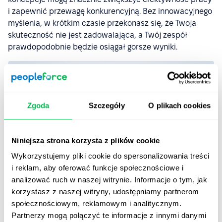
i zapewnić przewagę konkurencyjną. Bez innowacyjnego
myślenia, w krótkim czasie przekonasz się, że Twoja
skuteczność nie jest zadowalająca, a Twój zespół
prawdopodobnie będzie osiągał gorsze wyniki.
Zgoda
Szczegóły
O plikach cookies
Niniejsza strona korzysta z plików cookie
Wykorzystujemy pliki cookie do spersonalizowania treści
7) Umiejętność współpracy
i reklam, aby oferować funkcje społecznościowe i
analizować ruch w naszej witrynie. Informacje o tym, jak
Robienie wszystkiego samemu często jest kuszące, ale
korzystasz z naszej witryny, udostępniamy partnerom
prawdziwy lider zdaje sobie sprawę, że musi delegować
społecznościowym, reklamowym i analitycznym.
odpowiedzialność, aby uzyskać jak najwięcej od
Partnerzy mogą połączyć te informacje z innymi danymi