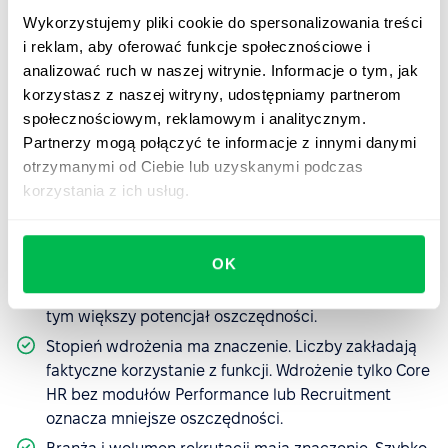
zadania administracyjne pochłaniają nawet 57%
Wykorzystujemy pliki cookie do spersonalizowania treści
czasu specjalistów HR, a
badania Deloitte
i reklam, aby oferować funkcje społecznościowe i
dotyczące wpływu automatyzacji HR potwierdzają
analizować ruch w naszej witrynie. Informacje o tym, jak
skalę tych strat.
korzystasz z naszej witryny, udostępniamy partnerom
społecznościowym, reklamowym i analitycznym.
Partnerzy mogą połączyć te informacje z innymi danymi
Czego kalkulator nie powie?
otrzymanymi od Ciebie lub uzyskanymi podczas
korzystania z ich usług.
Kilka ważnych ograniczeń, o których warto wiedzieć:
Rzeczywiste wyniki zależą od dojrzałości procesów
OK
HR w organizacji. Im więcej procesów HR
prowadzonych jest w rozproszonych narzędziach,
tym większy potencjał oszczędności.
Stopień wdrożenia ma znaczenie. Liczby zakładają
faktyczne korzystanie z funkcji. Wdrożenie tylko Core
HR bez modułów Performance lub Recruitment
oznacza mniejsze oszczędności.