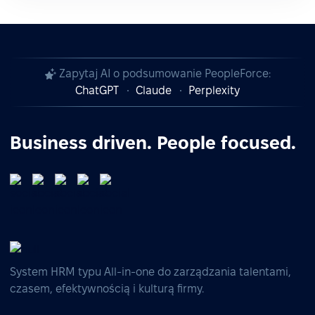
Zapytaj AI o podsumowanie PeopleForce:
ChatGPT
Claude
Perplexity
Business driven. People focused.
System HRM typu All-in-one do zarządzania talentami,
czasem, efektywnością i kulturą firmy.