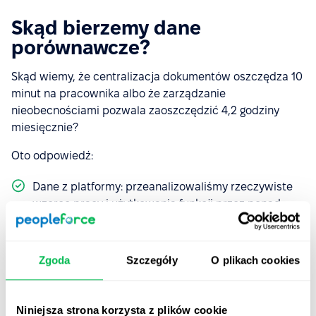
Skąd bierzemy dane
porównawcze?
Skąd wiemy, że centralizacja dokumentów oszczędza 10
minut na pracownika albo że zarządzanie
nieobecnościami pozwala zaoszczędzić 4,2 godziny
miesięcznie?
Oto odpowiedź:
Dane z platformy: przeanalizowaliśmy rzeczywiste
wzorce pracy i użytkowania funkcji przez ponad
1600 firm korzystających z PeopleForce - różnej
wielkości, z różnych branż i regionów.
Badania opinii użytkowników: wywiady wewnętrzne
Zgoda
Szczegóły
O plikach cookies
z zespołami HR klientów po wdrożeniu o tym, ile
czasu zaoszczędzili po wdrożeniu Peopleforce.
Niniejsza strona korzysta z plików cookie
Badania branżowe:
badania SHRM
pokazują, że