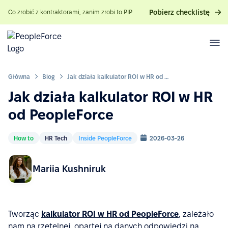
Pobierz checklistę
Co zrobić z kontraktorami, zanim zrobi to PIP
Główna
Blog
Jak działa kalkulator ROI w HR od PeopleForce
Jak działa kalkulator ROI w HR
od PeopleForce
How to
HR Tech
Inside PeopleForce
2026-03-26
Mariia Kushniruk
Tworząc
kalkulator ROI w HR od PeopleForce
, zależało
nam na rzetelnej, opartej na danych odpowiedzi na