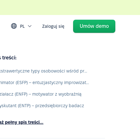
Umów demo
PL
Zaloguj się
 treści:
Ekstrawertyczne typy osobowości wśród pracowników
Animator (ESFP) – entuzjastyczny improwizator
ziałacz (ENFP) – motywator z wyobraźnią
yskutant (ENTP) – przedsiębiorczy badacz
ż pełny spis treści...