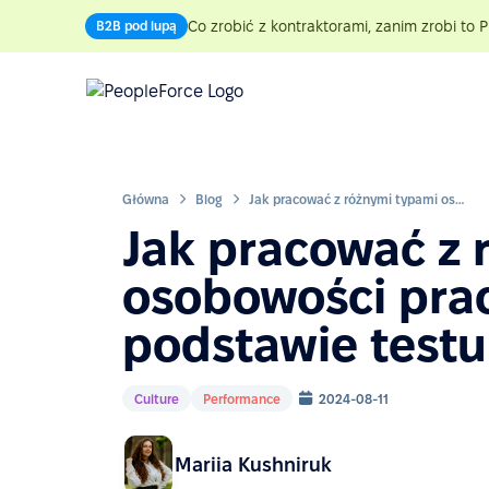
Co zrobić z kontraktorami, zanim zrobi to P
B2B pod lupą
Główna
Blog
Jak pracować z różnymi typami osobowości pracowników na podstawie testu „16 Personalities”?
Jak pracować z 
osobowości pra
podstawie testu 
Culture
Performance
2024-08-11
Mariia Kushniruk