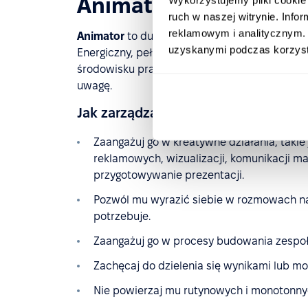
Animator (ESFP) – ent
ruch w naszej witrynie. Inf
reklamowym i analitycznym. 
Animator
to dusza zespołu, którą wszyscy koch
uzyskanymi podczas korzysta
Energiczny, pełen entuzjazmu, idealny wykon
środowisku pracy nie ma wystarczającej krea
uwagę.
Jak zarządzać Animatorem?
Zaangażuj go w kreatywne działania, takie
reklamowych, wizualizacji, komunikacji m
przygotowywanie prezentacji.
Pozwól mu wyrazić siebie w rozmowach na 
potrzebuje.
Zaangażuj go w procesy budowania zespołu 
Zachęcaj do dzielenia się wynikami lub m
Nie powierzaj mu rutynowych i monotonny