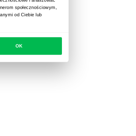
artnerom społecznościowym,
anymi od Ciebie lub
OK