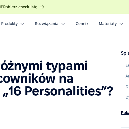
IP
Pobierz checklistę
Produkty
Rozwiązania
Cennik
Materiały
Spis
różnymi typami
cowników na
„16 Personalities”?
D
D
Poka