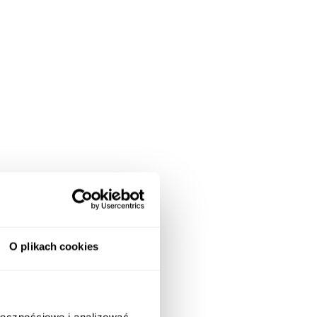
O plikach cookies
ołecznościowe i analizować