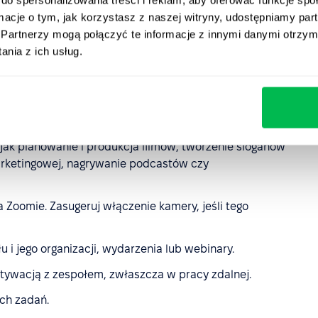
uzjastyczny improwizator
ormacje o tym, jak korzystasz z naszej witryny, udostępniamy p
Partnerzy mogą połączyć te informacje z innymi danymi otrzym
ają. Potrafi rysować i chwalić się osiągnięciami.
nia z ich usług.
awca, który błyszczy w kreatywnych zawodach. Jeśli w
tywności,
Animator
będzie starał się zwrócić na siebie
 jak planowanie i produkcja filmów, tworzenie sloganów
arketingowej, nagrywanie podcastów czy
Zoomie. Zasugeruj włączenie kamery, jeśli tego
i jego organizacji, wydarzenia lub webinary.
otywacją z zespołem, zwłaszcza w pracy zdalnej.
ch zadań.