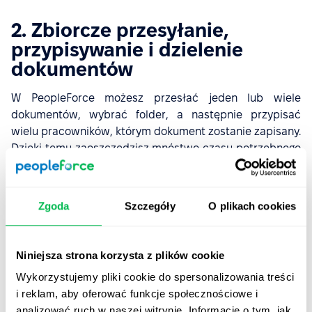
2. Zbiorcze przesyłanie,
przypisywanie i dzielenie
dokumentów
W PeopleForce możesz przesłać jeden lub wiele
dokumentów, wybrać folder, a następnie przypisać
wielu pracowników, którym dokument zostanie zapisany.
Dzięki temu zaoszczędzisz mnóstwo czasu potrzebnego
na aktualizowanie profili pracowników za pomocą
dokumentów, unikniesz błędów i zadbasz o aktualność
wszystkich danych.
Zgoda
Szczegóły
O plikach cookies
Funkcja ta współpracuje również z podpisem
elektronicznym, aby usprawnić proces zarządzania
Niniejsza strona korzysta z plików cookie
paskami wynagrodzeń.
Wykorzystujemy pliki cookie do spersonalizowania treści
Przejdź do
bazy wiedzy
i dowiedz się więcej o tym,
jak
i reklam, aby oferować funkcje społecznościowe i
zbiorczo przesyłać i przypisywać dokumenty
do wielu
analizować ruch w naszej witrynie. Informacje o tym, jak