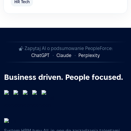
HR Tech
Zapytaj AI o podsumowanie PeopleForce:
ChatGPT
Claude
Perplexity
Business driven. People focused.
System HRM typu All-in-one do zarządzania talentami,