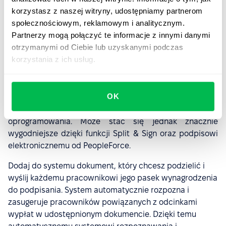
pracowników.
korzystasz z naszej witryny, udostępniamy partnerom
społecznościowym, reklamowym i analitycznym.
Partnerzy mogą połączyć te informacje z innymi danymi
Łatwe dzielenie i podpisywanie
otrzymanymi od Ciebie lub uzyskanymi podczas
pasków wynagrodzeń
korzystania z ich usług.
Comiesięczne lub nawet częstsze dystrybuowanie i
podpisywanie odcinków wypłat to poważne wyzwanie
OK
logistyczne. Bywa czasochłonne i podatne na błędy, a na
dodatek często wymaga zewnętrznego
oprogramowania. Może stać się jednak znacznie
wygodniejsze dzięki funkcji Split & Sign oraz podpisowi
elektronicznemu od PeopleForce.
Dodaj do systemu dokument, który chcesz podzielić i
wyślij każdemu pracownikowi jego pasek wynagrodzenia
do podpisania. System automatycznie rozpozna i
zasugeruje pracowników powiązanych z odcinkami
wypłat w udostępnionym dokumencie. Dzięki temu