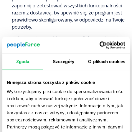
zapomnij przetestować wszystkich funkcjonalności
razem z dostawcą, by upewnić się, że program jest
prawidłowo skonfigurowany, w odpowiedzi na Twoje
potrzeby.
Poinformuj wszystkich pracowników o zmianach
Zakończenie wdrożenia to początek Twojej nowej
komunikacji z zespołem. Przekaż mu wytyczne jak
pracować w nowym środowisku. Udostępnij
Zgoda
Szczegóły
O plikach cookies
samouczki lub możliwość uzyskania wsparcia
technicznego. Każdy użytkownik musi poznać też
swój zakres dostępu do systemu.
Niniejsza strona korzysta z plików cookie
Wykorzystujemy pliki cookie do spersonalizowania treści
Zbierz feedback od zespołu
i reklam, aby oferować funkcje społecznościowe i
Zbieraj informacje zwrotne na temat systemu już od
analizować ruch w naszej witrynie. Informacje o tym, jak
pierwszego dnia. Pozwól pracownikom eksplorować
korzystasz z naszej witryny, udostępniamy partnerom
jego funkcje. Niech zgłaszają Ci na bieżąco
społecznościowym, reklamowym i analitycznym.
ewentualne problemy lub błędy. Współpracuj z
Partnerzy mogą połączyć te informacje z innymi danymi
dostawcą, by je jak najszybciej eliminować.