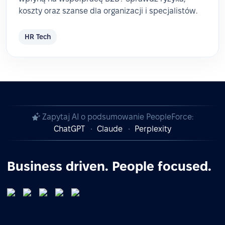
koszty oraz szanse dla organizacji i specjalistów.
HR Tech
Zapytaj AI o podsumowanie PeopleForce:
ChatGPT
Claude
Perplexity
Business driven. People focused.