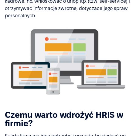
kadrowe, np. wnioskować o urlop itp. (tzw. self-service) i
otrzymywać informacje zwrotne, dotyczące jego spraw
personalnych.
Czemu warto wdrożyć HRIS w
firmie?
Każda firma ma inne potrzeby i powody, by sięgnąć po