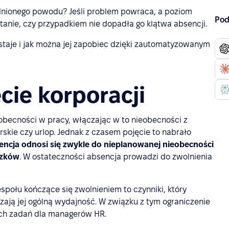
dnionego powodu? Jeśli problem powraca, a poziom
Pod
tanie, czy przypadkiem nie dopadła go klątwa absencji.
staje i jak można jej zapobiec dzięki zautomatyzowanym
cie korporacji
eobecności w pracy, włączając w to nieobecności z
skie czy urlop. Jednak z czasem pojęcie to nabrało
encja odnosi się zwykle do nieplanowanej nieobecności
ązków
. W ostateczności absencja prowadzi do zwolnienia
połu kończące się zwolnieniem to czynniki, który
zają jej ogólną wydajność. W związku z tym ograniczenie
ych zadań dla managerów HR.