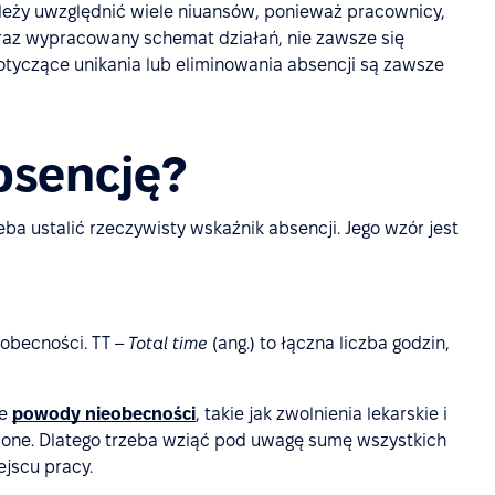
leży uwzględnić wiele niuansów, ponieważ pracownicy,
, a raz wypracowany schemat działań, nie zawsze się
otyczące unikania lub eliminowania absencji są zawsze
absencję?
ba ustalić rzeczywisty wskaźnik absencji. Jego wzór jest
eobecności. TT –
Total time
(ang.) to łączna liczba godzin,
ne
powody nieobecności
, takie jak zwolnienia lekarskie i
wione. Dlatego trzeba wziąć pod uwagę sumę wszystkich
jscu pracy.