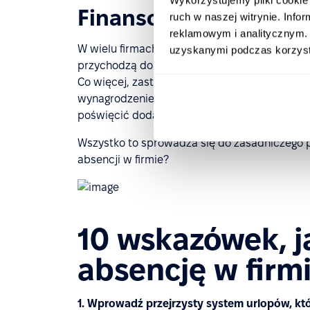
Finansowy wpływ abs
ruch w naszej witrynie. Inf
reklamowym i analitycznym. 
W wielu firmach wpływ absencji jest odczuwa
uzyskanymi podczas korzysta
przychodzą do pracy, ale otrzymują wynagrod
Co więcej, zastąpienie jednego pracownika cz
wynagrodzenie. Firma może być zmuszona r
poświęcić dodatkowy czas i pieniądze na szk
Wszystko to sprowadza się do zasadniczego 
absencji w firmie?
10 wskazówek, j
absencję w firm
1. Wprowadź przejrzysty system urlopów, któ