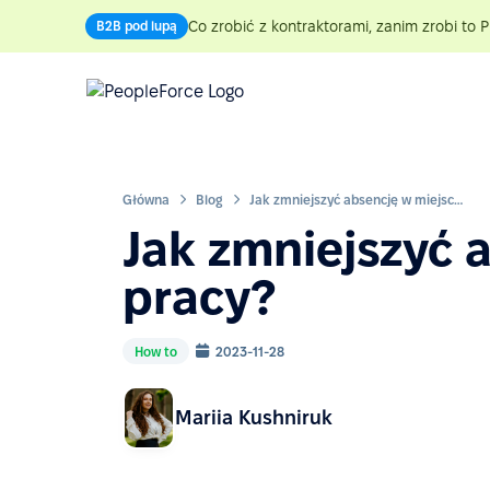
Co zrobić z kontraktorami, zanim zrobi to P
B2B pod lupą
Główna
Blog
Jak zmniejszyć absencję w miejscu pracy?
Jak zmniejszyć 
pracy?
How to
2023-11-28
Mariia Kushniruk