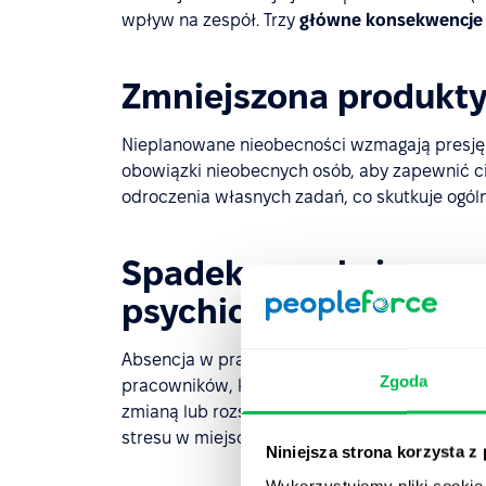
wpływ na zespół. Trzy
główne konsekwencje 
Zmniejszona produkt
Nieplanowane nieobecności wzmagają presj
obowiązki nieobecnych osób, aby zapewnić ci
odroczenia własnych zadań, co skutkuje ogól
Spadek morale i wzro
psychicznym
Absencja w pracy ma wpływ nie tylko na wydaj
Zgoda
pracowników, którzy wielokrotnie muszą zmaga
zmianą lub rozszerzeniem zakresu obowiąz
stresu w miejscu pracy, co obniża morale.
Niniejsza strona korzysta z
Wykorzystujemy pliki cookie 