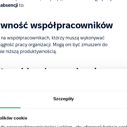
absencji
to:
ywność współpracowników
ę na współpracownikach, którzy muszą wykonywać
ągłość pracy organizacji. Mogą oni być zmuszeni do
nie niższą produktywnością.
st problemów ze zdrowiem
ność, ale także na zdrowie psychiczne i fizyczne
Szczegóły
ć się z konsekwencjami niskiej frekwencji. Wraz ze
ków, pracownicy mogą doświadczać wyższego poziomu
 plików cookie
do spersonalizowania treści i reklam, aby oferować funkcje sp