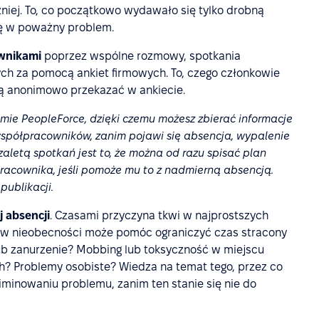
źniej. To, co początkowo wydawało się tylko drobną
ię w poważny problem.
ownikami
poprzez wspólne rozmowy, spotkania
ych za pomocą ankiet firmowych. To, czego członkowie
gą anonimowo przekazać w ankiecie.
mie PeopleForce, dzięki czemu możesz zbierać informacje
współpracowników, zanim pojawi się absencja, wypalenie
letą spotkań jest to, że można od razu spisać plan
pracownika, jeśli pomoże mu to z nadmierną absencją.
publikacji.
 absencji
. Czasami przyczyna tkwi w najprostszych
ów nieobecności może pomóc ograniczyć czas stracony
ub zanurzenie? Mobbing lub toksyczność w miejscu
ch? Problemy osobiste? Wiedza na temat tego, przez co
inowaniu problemu, zanim ten stanie się nie do