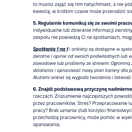
to musisz zająć się nim natychmiast, a nie pó
kwestią, w krótkim czasie może przerodzić s
5. Regularnie komunikuj się ze swoimi prac
indywidualne lub zbieranie informacji zwrotn
zespołu nie powiedzą Ci na spotkaniach, mo
Spotkania 1 na 1
i ankiety są dostępne w syste
zwrotne i opinie od swoich podwładnych lub 
zawodowe lub problemy ze stresem. Ogromną za
działania i opracować nowy plan kariery dla 
Atutami ankiet są wygoda tworzenia i łatwość 
6. Znajdź podstawową przyczynę nadmiernej
rzeczach. Zrozumienie najczęstszych powod
przez pracowników. Stres? Przepracowanie l
pracy? Brak uznania i/lub korzyści finansowy
przechodzą pracownicy, może pomóc w wyelim
opanowania.