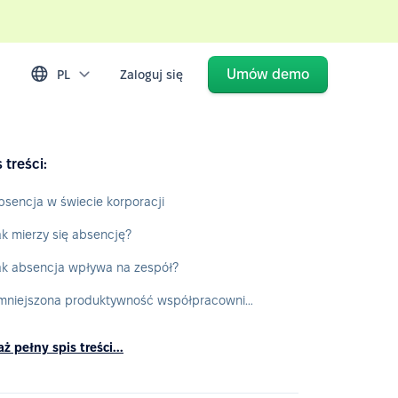
Umów demo
PL
Zaloguj się
 treści:
bsencja w świecie korporacji
ak mierzy się absencję?
ak absencja wpływa na zespół?
Zmniejszona produktywność współpracowników
ż pełny spis treści...