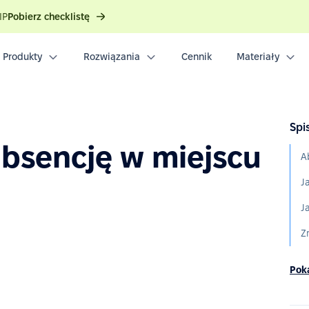
IP
Pobierz checklistę
Produkty
Rozwiązania
Cennik
Materiały
Spis
absencję w miejscu
A
J
J
Poka