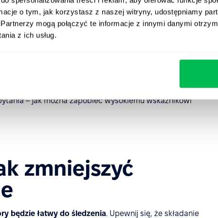
encji
ormacje o tym, jak korzystasz z naszej witryny, udostępniamy p
Partnerzy mogą połączyć te informacje z innymi danymi otrzym
lny dopiero po pewnym czasie. Pracownicy nie
nia z ich usług.
zenie, mimo że nie wywiązują się ze swoich obowiązków.
ęsto kosztuje więcej, niż wynosiłoby jego standardowe
ekompensować obecnym pracownikom nadgodziny lub
olenie nowych osób.
pytania – jak można zapobiec wysokiemu wskaźnikowi
ak zmniejszyć
ie
ry będzie łatwy do śledzenia
. Upewnij się, że składanie