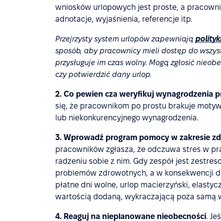
wniosków urlopowych jest proste, a pracown
adnotacje, wyjaśnienia, referencje itp.
Przejrzysty system urlopów zapewniają
polity
sposób, aby pracownicy mieli dostęp do wszyst
przysługuje im czas wolny. Mogą zgłosić nieo
czy potwierdzić dany urlop.
2. Co pewien cza weryfikuj wynagrodzenia 
się, że pracownikom po prostu brakuje moty
lub niekonkurencyjnego wynagrodzenia.
3. Wprowadź program pomocy w zakresie zd
pracowników zgłasza, że odczuwa stres w pra
radzeniu sobie z nim. Gdy zespół jest zestre
problemów zdrowotnych, a w konsekwencji do
płatne dni wolne, urlop macierzyński, elastycz
wartością dodaną, wykraczającą poza samą w
4. Reaguj na nieplanowane nieobecności
. J