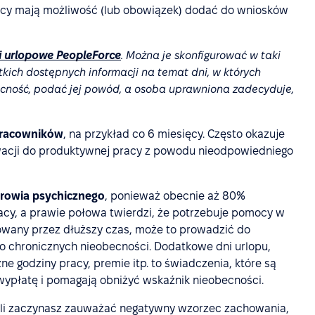
icy mają możliwość (lub obowiązek) dodać do wniosków
ki urlopowe PeopleForce
. Można je skonfigurować w taki
kich dostępnych informacji na temat dni, w których
becność, podać jej powód, a osoba uprawniona zadecyduje,
pracowników
, na przykład co 6 miesięcy. Często okazuje
wacji do produktywnej pracy z powodu nieodpowiedniego
rowia psychicznego
, ponieważ obecnie aż 80%
cy, a prawie połowa twierdzi, że potrzebuje pomocy w
sowany przez dłuższy czas, może to prowadzić do
 chronicznych nieobecności. Dodatkowe dni urlopu,
ne godziny pracy, premie itp. to świadczenia, które są
ypłatę i pomagają obniżyć wskaźnik nieobecności.
eśli zaczynasz zauważać negatywny wzorzec zachowania,