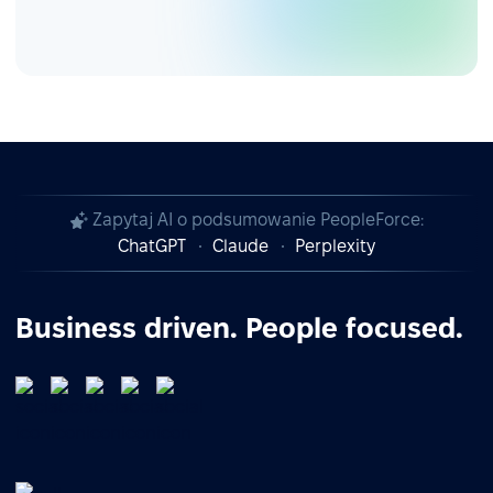
Zapytaj AI o podsumowanie PeopleForce:
ChatGPT
Claude
Perplexity
Business driven. People focused.