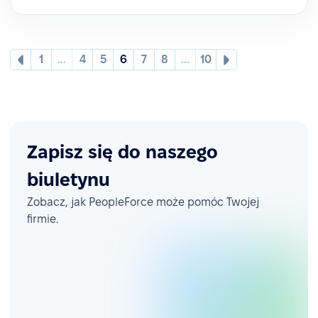
1
...
4
5
6
7
8
...
10
Zapisz się do naszego
biuletynu
Zobacz, jak PeopleForce może pomóc Twojej
firmie.