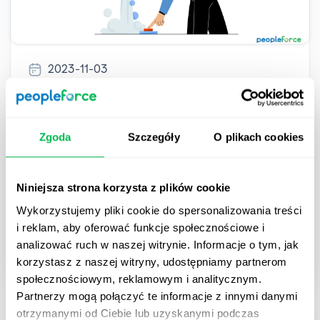
2023-11-03
Dlaczego automatyzacja HR jest
istotna dla małych i średnich firm oraz
Zgoda
Szczegóły
O plikach cookies
start-upów
Automatyzacja procesów to przeprojektowanie
Niniejsza strona korzysta z plików cookie
działań manualnych z wykorzystaniem technologii
Wykorzystujemy pliki cookie do spersonalizowania treści
tak, aby były one wydajniejsze.
i reklam, aby oferować funkcje społecznościowe i
analizować ruch w naszej witrynie. Informacje o tym, jak
HR Tech
korzystasz z naszej witryny, udostępniamy partnerom
społecznościowym, reklamowym i analitycznym.
Partnerzy mogą połączyć te informacje z innymi danymi
otrzymanymi od Ciebie lub uzyskanymi podczas