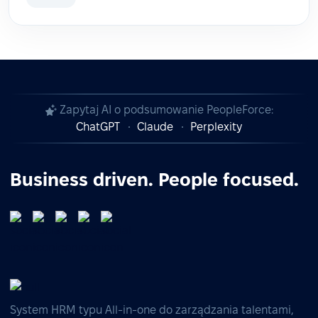
Zapytaj AI o podsumowanie PeopleForce:
ChatGPT
Claude
Perplexity
Business driven. People focused.
System HRM typu All-in-one do zarządzania talentami,