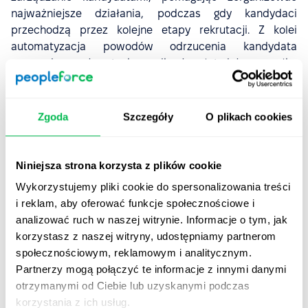
najważniejsze działania, podczas gdy kandydaci
przechodzą przez kolejne etapy rekrutacji. Z kolei
automatyzacja powodów odrzucenia kandydata
zapewnia przejrzystą komunikację, ułatwiając wysyłkę
wiadomości e-mail z informacją zwrotną, tworzenie
notatek oraz zarządzanie danymi odrzuconych
kandydatów.
Zgoda
Szczegóły
O plikach cookies
Dzięki tym funkcjom nie tylko ograniczysz pracę ręczną,
ale przede wszystkim poprawisz doświadczenie
Niniejsza strona korzysta z plików cookie
kandydatów, skracając czas rekrutacji.
Wykorzystujemy pliki cookie do spersonalizowania treści
i reklam, aby oferować funkcje społecznościowe i
Regularny feedback
analizować ruch w naszej witrynie. Informacje o tym, jak
zapewniający wsparcie
korzystasz z naszej witryny, udostępniamy partnerom
pracownikom
społecznościowym, reklamowym i analitycznym.
Partnerzy mogą połączyć te informacje z innymi danymi
otrzymanymi od Ciebie lub uzyskanymi podczas
korzystania z ich usług.