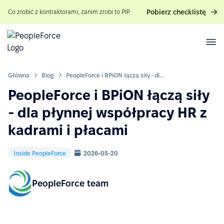
Pobierz checklistę
Co zrobić z kontraktorami, zanim zrobi to PIP
Główna
Blog
PeopleForce i BPiON łączą siły - dla płynnej współpracy HR z kadrami i płacami
PeopleForce i BPiON łączą siły
- dla płynnej współpracy HR z
kadrami i płacami
Inside PeopleForce
2026-05-20
PeopleForce team