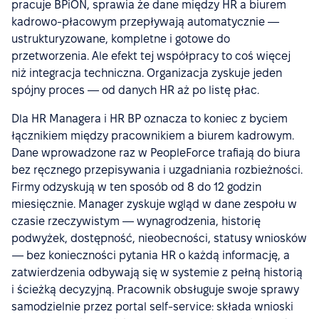
pracuje BPiON, sprawia że dane między HR a biurem
kadrowo-płacowym przepływają automatycznie —
ustrukturyzowane, kompletne i gotowe do
przetworzenia. Ale efekt tej współpracy to coś więcej
niż integracja techniczna. Organizacja zyskuje jeden
spójny proces — od danych HR aż po listę płac.
Dla HR Managera i HR BP oznacza to koniec z byciem
łącznikiem między pracownikiem a biurem kadrowym.
Dane wprowadzone raz w PeopleForce trafiają do biura
bez ręcznego przepisywania i uzgadniania rozbieżności.
Firmy odzyskują w ten sposób od 8 do 12 godzin
miesięcznie. Manager zyskuje wgląd w dane zespołu w
czasie rzeczywistym — wynagrodzenia, historię
podwyżek, dostępność, nieobecności, statusy wniosków
— bez konieczności pytania HR o każdą informację, a
zatwierdzenia odbywają się w systemie z pełną historią
i ścieżką decyzyjną. Pracownik obsługuje swoje sprawy
samodzielnie przez portal self-service: składa wnioski