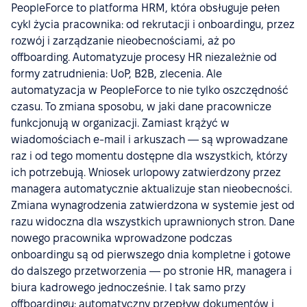
PeopleForce to platforma HRM, która obsługuje pełen
cykl życia pracownika: od rekrutacji i onboardingu, przez
rozwój i zarządzanie nieobecnościami, aż po
offboarding. Automatyzuje procesy HR niezależnie od
formy zatrudnienia: UoP, B2B, zlecenia. Ale
automatyzacja w PeopleForce to nie tylko oszczędność
czasu. To zmiana sposobu, w jaki dane pracownicze
funkcjonują w organizacji. Zamiast krążyć w
wiadomościach e-mail i arkuszach — są wprowadzane
raz i od tego momentu dostępne dla wszystkich, którzy
ich potrzebują. Wniosek urlopowy zatwierdzony przez
managera automatycznie aktualizuje stan nieobecności.
Zmiana wynagrodzenia zatwierdzona w systemie jest od
razu widoczna dla wszystkich uprawnionych stron. Dane
nowego pracownika wprowadzone podczas
onboardingu są od pierwszego dnia kompletne i gotowe
do dalszego przetworzenia — po stronie HR, managera i
biura kadrowego jednocześnie. I tak samo przy
offboardingu: automatyczny przepływ dokumentów i