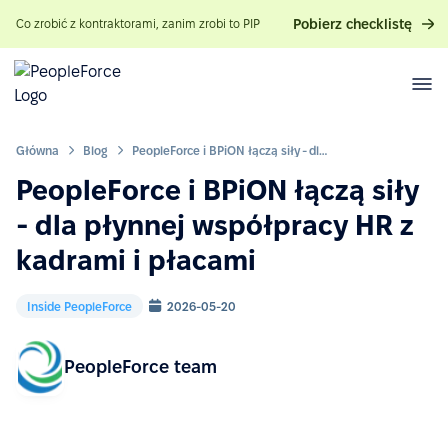
Pobierz checklistę
Co zrobić z kontraktorami, zanim zrobi to PIP
Główna
Blog
PeopleForce i BPiON łączą siły - dla płynnej współpracy HR z kadrami i płacami
PeopleForce i BPiON łączą siły
- dla płynnej współpracy HR z
kadrami i płacami
Inside PeopleForce
2026-05-20
PeopleForce team