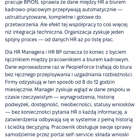
pracuje BPiON, sprawia że dane między HR a biurem
kadrowo-płacowym przepływają automatycznie —
ustrukturyzowane, kompletne i gotowe do
przetworzenia. Ale efekt tej współpracy to coś więcej
niż integracja techniczna. Organizacja zyskuje jeden
spójny proces — od danych HR aż po listę płac.
Dla HR Managera i HR BP oznacza to koniec z byciem
łącznikiem między pracownikiem a biurem kadrowym.
Dane wprowadzone raz w PeopleForce trafiają do biura
bez ręcznego przepisywania i uzgadniania rozbieżności.
Firmy odzyskują w ten sposób od 8 do 12 godzin
miesięcznie. Manager zyskuje wgląd w dane zespołu w
czasie rzeczywistym — wynagrodzenia, historię
podwyżek, dostępność, nieobecności, statusy wniosków
— bez konieczności pytania HR o każdą informację, a
zatwierdzenia odbywają się w systemie z pełną historią
i ścieżką decyzyjną. Pracownik obsługuje swoje sprawy
samodzielnie przez portal self-service: składa wnioski