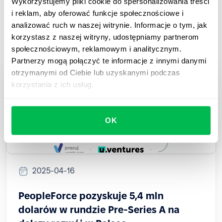
Wykorzystujemy pliki cookie do spersonalizowania treści
i reklam, aby oferować funkcje społecznościowe i
analizować ruch w naszej witrynie. Informacje o tym, jak
Ostatnie artykuły
korzystasz z naszej witryny, udostępniamy partnerom
społecznościowym, reklamowym i analitycznym.
Partnerzy mogą połączyć te informacje z innymi danymi
otrzymanymi od Ciebie lub uzyskanymi podczas
korzystania z ich usług.
OK
2025-04-16
PeopleForce pozyskuje 5,4 mln
dolarów w rundzie Pre-Series A na