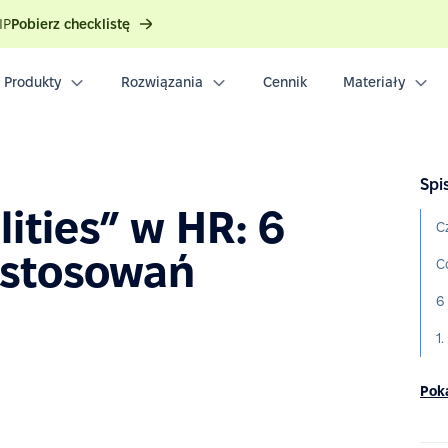
IP
Pobierz checklistę
Produkty
Rozwiązania
Cennik
Materiały
Spis
lities” w HR: 6
C
astosowań
1
Poka