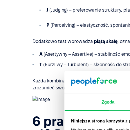
J
(Judging) – preferowanie struktury, pl
P
(Perceiving) – elastyczność, spontan
Dodatkowo test wprowadza
piątą skalę
, ozn
A
(Asertywny – Assertive) – stabilność em
T
(Burzliwy – Turbulent) – skłonność do str
Każda kombinacja tych liter tworzy jeden z
16
zrozumieć swoje preferencje i sposób funkcj
Zgoda
6 praktycznych 
Niniejsza strona korzysta z
Wykorzystujemy pliki cookie 