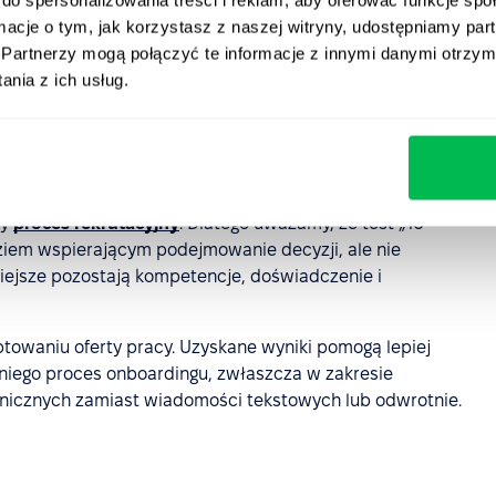
s” w HR
ormacje o tym, jak korzystasz z naszej witryny, udostępniamy p
Partnerzy mogą połączyć te informacje z innymi danymi otrzym
, w których test „16 Personalities” może przynieść
nia z ich usług.
ty
proces rekrutacyjny
. Dlatego uważamy, że test „16
iem wspierającym podejmowanie decyzji, ale nie
iejsze pozostają kompetencje, doświadczenie i
owaniu oferty pracy. Uzyskane wyniki pomogą lepiej
iego proces onboardingu, zwłaszcza w zakresie
onicznych zamiast wiadomości tekstowych lub odwrotnie.