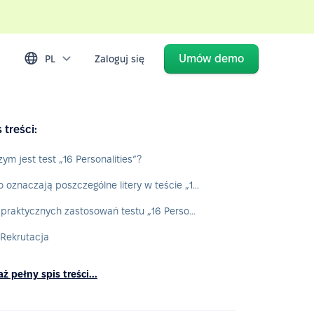
Umów demo
PL
Zaloguj się
 treści:
zym jest test „16 Personalities”?
Co oznaczają poszczególne litery w teście „16 Personalities”?
6 praktycznych zastosowań testu „16 Personalities” w HR
. Rekrutacja
ż pełny spis treści...