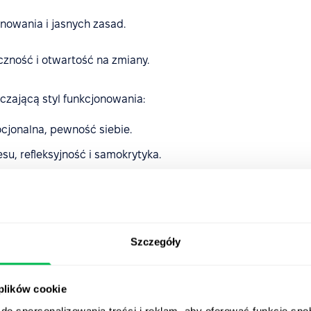
anowania i jasnych zasad.
iczność i otwartość na zmiany.
aczającą styl funkcjonowania:
ocjonalna, pewność siebie.
esu, refleksyjność i samokrytyka.
 unikalnych typów osobowości
, które pomagają lepiej
onowania.
Szczegóły
zastosowań testu
 plików cookie
do spersonalizowania treści i reklam, aby oferować funkcje sp