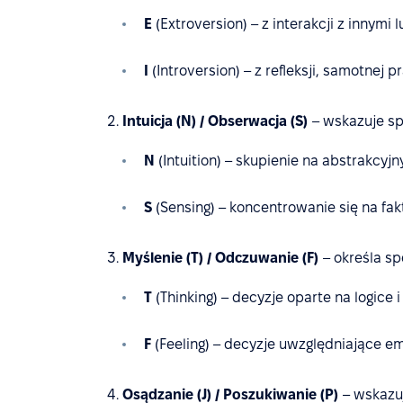
E
(Extroversion) – z interakcji z innymi 
I
(Introversion) – z refleksji, samotnej
Intuicja (N) / Obserwacja (S)
– wskazuje sp
N
(Intuition) – skupienie na abstrakcyj
S
(Sensing) – koncentrowanie się na fak
Myślenie (T) / Odczuwanie (F)
– określa s
T
(Thinking) – decyzje oparte na logice
F
(Feeling) – decyzje uwzględniające em
Osądzanie (J) / Poszukiwanie (P)
– wskazuj