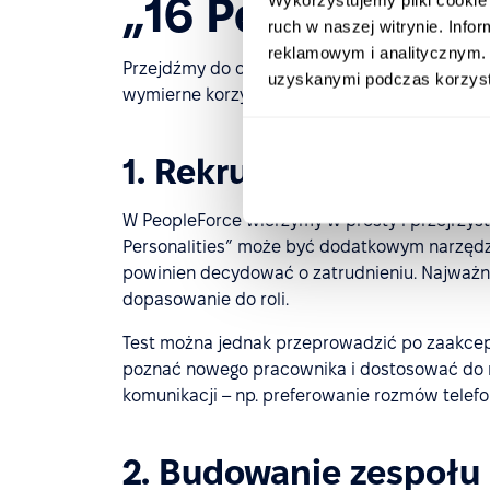
„16 Personalitie
ruch w naszej witrynie. Inf
reklamowym i analitycznym. 
Przejdźmy do omówienia konkretnych obszarów
uzyskanymi podczas korzysta
wymierne korzyści działowi HR.
1. Rekrutacja
W PeopleForce wierzymy w prosty i przejrzys
Personalities” może być dodatkowym narzędz
powinien decydować o zatrudnieniu. Najważn
dopasowanie do roli.
Test można jednak przeprowadzić po zaakcept
poznać nowego pracownika i dostosować do n
komunikacji – np. preferowanie rozmów telef
2. Budowanie zespołu