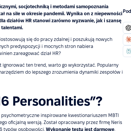
icznymi, socjotechniką i metodami samopoznania
Pod
ał na sile w okresie pandemii. Wynika on z niepewności
 dla działów HR stanowi zarówno wyzwanie, jak i szansę
 talentami.
 dostosowują się do pracy zdalnej i poszukują nowych
nych predyspozycji i mocnych stron nabiera
owinien zareagować dział HR?
t ignorować ten trend, warto go wykorzystać. Popularny
 narzędziem do lepszego zrozumienia dynamiki zespołów i
16 Personalities”?
zie psychometryczne inspirowane kwestionariuszem MBTI
jego oficjalną wersją. Został opracowany przez firmę Neris
e 16 typów osobowości.
Wykonanie testu jest darmowe
,