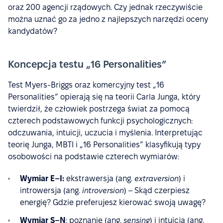
oraz 200 agencji rządowych. Czy jednak rzeczywiście
można uznać go za jedno z najlepszych narzędzi oceny
kandydatów?
Koncepcja testu „16 Personalities”
Test Myers-Briggs oraz komercyjny test „16
Personalities” opierają się na teorii Carla Junga, który
twierdził, że człowiek postrzega świat za pomocą
czterech podstawowych funkcji psychologicznych:
odczuwania, intuicji, uczucia i myślenia. Interpretując
teorię Junga, MBTI i „16 Personalities” klasyfikują typy
osobowości na podstawie czterech wymiarów:
Wymiar E–I:
ekstrawersja (ang.
extraversion
) i
introwersja (ang.
introversion
) – Skąd czerpiesz
energię? Gdzie preferujesz kierować swoją uwagę?
Wymiar S–N
: poznanie (ang.
sensing
) i intuicja (ang.