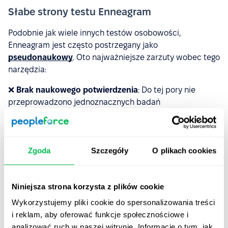
Słabe strony testu Enneagram
Podobnie jak wiele innych testów osobowości,
Enneagram jest często postrzegany jako
pseudonaukowy
. Oto najważniejsze zarzuty wobec tego
narzędzia:
❌
Brak naukowego potwierdzenia
: Do tej pory nie
przeprowadzono jednoznacznych badań
potwierdzających wiarygodność i skuteczność
Enneagramu. Jest to narzędzie bardziej intuicyjne niż
oparte na solidnych podstawach naukowych.
Zgoda
Szczegóły
O plikach cookies
❌
Potencjalna subiektywność wyników
: Podobnie jak w
przypadku innych testów, uczestnicy mogą
nieświadomie odpowiadać zgodnie z tym, jak chcieliby
Niniejsza strona korzysta z plików cookie
być postrzegani, a nie jak rzeczywiście się zachowują.
Wykorzystujemy pliki cookie do spersonalizowania treści
i reklam, aby oferować funkcje społecznościowe i
❌ Ograniczona precyzja
: Ogólne opisy typów mogą być
analizować ruch w naszej witrynie. Informacje o tym, jak