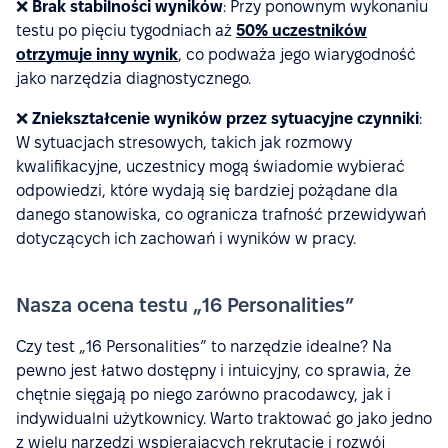
❌
Brak stabilności wyników
: Przy ponownym wykonaniu
testu po pięciu tygodniach aż
50% uczestników
otrzymuje inny wynik
, co podważa jego wiarygodność
jako narzędzia diagnostycznego.
❌
Zniekształcenie wyników przez sytuacyjne czynniki
:
W sytuacjach stresowych, takich jak rozmowy
kwalifikacyjne, uczestnicy mogą świadomie wybierać
odpowiedzi, które wydają się bardziej pożądane dla
danego stanowiska, co ogranicza trafność przewidywań
dotyczących ich zachowań i wyników w pracy.
Nasza ocena testu „16 Personalities”
Czy test „16 Personalities” to narzędzie idealne? Na
pewno jest łatwo dostępny i intuicyjny, co sprawia, że
chętnie sięgają po niego zarówno pracodawcy, jak i
indywidualni użytkownicy. Warto traktować go jako jedno
z wielu narzędzi wspierających rekrutację i rozwój