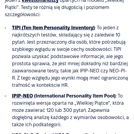
jeden z
kwestionariuszy
opartych na modelu „Wielkiej
Piątki”. Testy te różnią się długością i poziomem
szczegółowości:
TIPI (Ten Item Personality Inventory)
: To jeden z
najkrótszych testów, składający się z zaledwie 10
pytań. Jest przeznaczony dla osób, które potrzebują
szybkiego wglądu w swoje cechy osobowości. TIPI
pozwala uzyskać podstawowe informacje, ale jego
prostota sprawia, że jest mniej dokładny niż bardziej
zaawansowane testy, takie jak IPIP-NEO czy NEO-PI-
R. Z tego względu jego wyniki mogą mieć ograniczoną
trafność w kontekście HR.
IPIP-NEO
(International Personality Item Pool)
: To
rozwinięta wersja oparta na „Wielkiej Piątce”, która
może zawierać 120 lub 300 pytań. Zapewnia
dogłębną analizę każdego z wymiarów osobowości, a
także ich podkategorii.