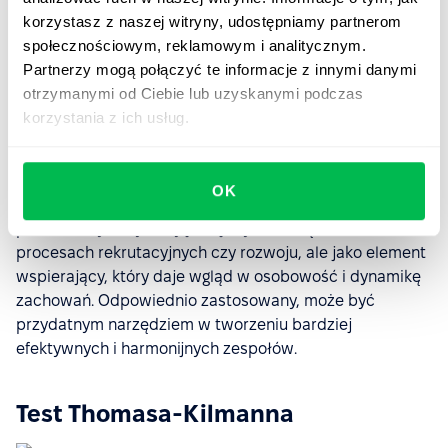
interpretowane w różny sposób, a w niektórych
korzystasz z naszej witryny, udostępniamy partnerom
przypadkach przypisanie do jednego typu może nie
społecznościowym, reklamowym i analitycznym.
odzwierciedlać złożoności osobowości danej osoby.
Partnerzy mogą połączyć te informacje z innymi danymi
otrzymanymi od Ciebie lub uzyskanymi podczas
Nasza ocena testu Enneagram
korzystania z ich usług.
Mimo krytyki Enneagram jest pozytywnie postrzegany
przez wielu specjalistów HR w kontekście
OK
samopoznania i budowania relacji w zespołach. Nie
powinien być używany jako jedyne narzędzie w
procesach rekrutacyjnych czy rozwoju, ale jako element
wspierający, który daje wgląd w osobowość i dynamikę
zachowań. Odpowiednio zastosowany, może być
przydatnym narzędziem w tworzeniu bardziej
efektywnych i harmonijnych zespołów.
Test Thomasa-Kilmanna