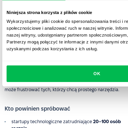
Dla firmy
200-osobowej z 5 rekruterami
oznacza to
około
10–15 tys. USD rocznie minimum
.
Niniejsza strona korzysta z plików cookie
Wykorzystujemy pliki cookie do spersonalizowania treści i r
Kto powinien pominąć Ashby
społecznościowe i analizować ruch w naszej witrynie. Inform
naszej witryny, udostępniamy partnerom społecznościowym
zespoły nietechniczne
Partnerzy mogą połączyć te informacje z innymi danymi otr
uzyskanymi podczas korzystania z ich usług.
firmy z prostymi potrzebami rekrutacyjnymi
organizacje, którym wystarczy informacja:
„czy
zatrudniliśmy kogoś?”
OK
Ashby nagradza
zaawansowanych użytkowników
, ale
może frustrować tych, którzy chcą prostego narzędzia.
Kto powinien spróbować
startupy technologiczne zatrudniające
20–100 osób