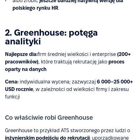
albo zrobić
jeszcze bardziej natywną wersję dla
polskiego rynku HR
.
2. Greenhouse: potęga
analityki
Najlepsze dla:
firm średniej wielkości i enterprise
(200+
pracowników)
, które traktują rekrutację jako
proces
oparty na danych
Cena:
indywidualna wycena; zazwyczaj
6 000–25 000+
USD rocznie
, w zależności od wielkości firmy i zakresu
funkcji
Co właściwie robi Greenhouse
Greenhouse to przykład ATS stworzonego przez ludzi o
inżynierskim podejściu do rekrutacji
: uporządkowane