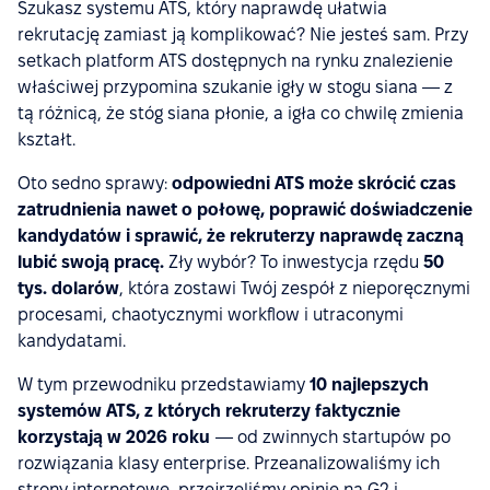
Szukasz systemu ATS, który naprawdę ułatwia
rekrutację zamiast ją komplikować? Nie jesteś sam. Przy
setkach platform ATS dostępnych na rynku znalezienie
właściwej przypomina szukanie igły w stogu siana — z
tą różnicą, że stóg siana płonie, a igła co chwilę zmienia
kształt.
Oto sedno sprawy:
odpowiedni ATS może skrócić czas
zatrudnienia nawet o połowę, poprawić doświadczenie
kandydatów i sprawić, że rekruterzy naprawdę zaczną
lubić swoją pracę.
Zły wybór? To inwestycja rzędu
50
tys. dolarów
, która zostawi Twój zespół z nieporęcznymi
procesami, chaotycznymi workflow i utraconymi
kandydatami.
W tym przewodniku przedstawiamy
10 najlepszych
systemów ATS, z których rekruterzy faktycznie
korzystają w 2026 roku
— od zwinnych startupów po
rozwiązania klasy enterprise. Przeanalizowaliśmy ich
strony internetowe, przejrzeliśmy opinie na G2 i