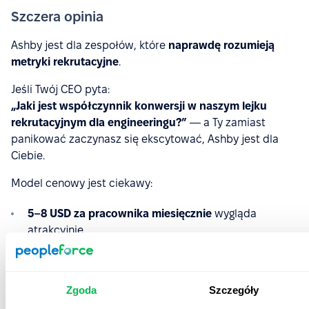
Szczera opinia
Ashby jest dla zespołów, które
naprawdę rozumieją
metryki rekrutacyjne
.
Jeśli Twój CEO pyta:
„Jaki jest współczynnik konwersji w naszym lejku
rekrutacyjnym dla engineeringu?”
— a Ty zamiast
panikować zaczynasz się ekscytować, Ashby jest dla
Ciebie.
Model cenowy jest ciekawy:
5–8 USD za pracownika miesięcznie
wygląda
atrakcyjnie
ale dostęp
„Elevated” (800 USD rocznie za
rekrutera)
szybko podnosi koszty
Zgoda
Szczegóły