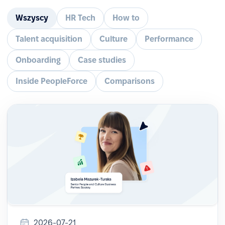
Wszyscy
HR Tech
How to
Talent acquisition
Culture
Performance
Onboarding
Case studies
Inside PeopleForce
Comparisons
2026-07-21