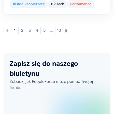
Inside PeopleForce
HR Tech
Performance
1
2
3
4
5
...
10
Zapisz się do naszego
biuletynu
Zobacz, jak PeopleForce może pomóc Twojej
firmie.