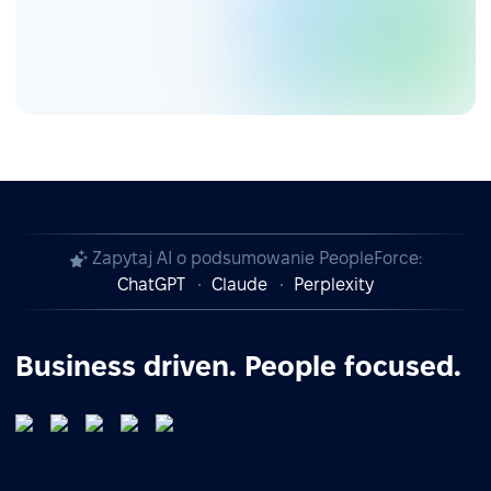
Zapytaj AI o podsumowanie PeopleForce:
ChatGPT
Claude
Perplexity
Business driven. People focused.