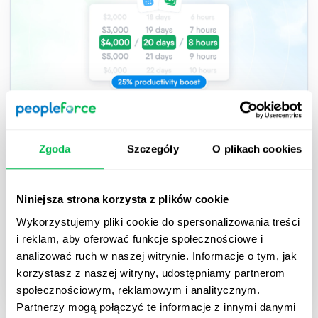
2026-03-26
Zgoda
Szczegóły
O plikach cookies
Jak działa kalkulator ROI w HR od
PeopleForce
Niniejsza strona korzysta z plików cookie
Przejrzyste omówienie metodologii kalkulatora ROI
Wykorzystujemy pliki cookie do spersonalizowania treści
w HR od PeopleForce.
i reklam, aby oferować funkcje społecznościowe i
analizować ruch w naszej witrynie. Informacje o tym, jak
korzystasz z naszej witryny, udostępniamy partnerom
How to
HR Tech
Inside PeopleForce
społecznościowym, reklamowym i analitycznym.
Partnerzy mogą połączyć te informacje z innymi danymi