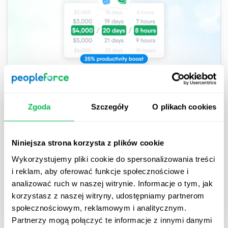
2026-03-26
Zgoda
Szczegóły
O plikach cookies
Jak działa kalkulator ROI w HR od
PeopleForce
Niniejsza strona korzysta z plików cookie
Przejrzyste omówienie metodologii kalkulatora ROI
Wykorzystujemy pliki cookie do spersonalizowania treści
w HR od PeopleForce.
i reklam, aby oferować funkcje społecznościowe i
analizować ruch w naszej witrynie. Informacje o tym, jak
korzystasz z naszej witryny, udostępniamy partnerom
How to
HR Tech
Inside PeopleForce
społecznościowym, reklamowym i analitycznym.
Partnerzy mogą połączyć te informacje z innymi danymi