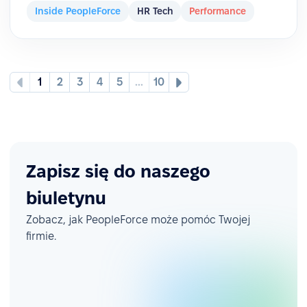
Inside PeopleForce
HR Tech
Performance
1
2
3
4
5
...
10
Zapisz się do naszego
biuletynu
Zobacz, jak PeopleForce może pomóc Twojej
firmie.