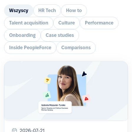
Wszyscy
HR Tech
How to
Talent acquisition
Culture
Performance
Onboarding
Case studies
Inside PeopleForce
Comparisons
2026-07-21