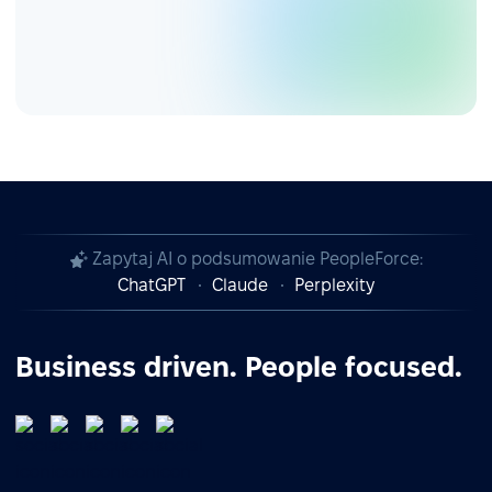
Zapytaj AI o podsumowanie PeopleForce:
ChatGPT
Claude
Perplexity
Business driven. People focused.