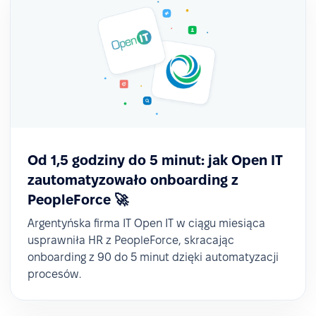
Od 1,5 godziny do 5 minut: jak Open IT
✅ Dostępność informacji i samoobsługa
zautomatyzowało onboarding z
pracowników
PeopleForce 🚀
Argentyńska firma IT Open IT w ciągu miesiąca
Dzięki PeopleForce pracownicy – również fizyczni –
usprawniła HR z PeopleForce, skracając
zyskali narzędzie do łatwego wnioskowania o
onboarding z 90 do 5 minut dzięki automatyzacji
nieobecności oraz wgląd w aktualności firmowe, a
procesów.
wszystko to z poziomu aplikacji na telefonie.