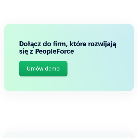
Dołącz do firm, które rozwijają
się z PeopleForce
✅ Proaktywni managerowie
Umów demo
Po wdrożeniu PeopleForce managerowie z biznesu
zaczęli przychodzić do HR z propozycjami, jak
wykorzystać system w ich działach, aby jeszcze
bardziej usprawnić procesy.