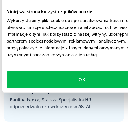
Niniejsza strona korzysta z plików cookie
Wykorzystujemy pliki cookie do spersonalizowania treści i r
oferować funkcje społecznościowe i analizować ruch w nasze
Informacje o tym, jak korzystasz z naszej witryny, udostęp
“Zdecydowanie polecamy PeopleForce.
partnerom społecznościowym, reklamowym i analitycznym. 
Zarówno pod względem
mogą połączyć te informacje z innymi danymi otrzymanymi o
✅ 95,5% zadowolenia pracowników
funkcjonalności, jak i podejścia
uzyskanymi podczas korzystania z ich usług.
zespołu. Janusz był naszym
przewodnikiem, partnerem i ekspertem
Z ankiety wewnętrznej wynika, że niemal wszyscy
w jednym – zawsze dostępny, cierpliwy
pracownicy pozytywnie oceniają korzystanie z
i przygotowany. To dzięki niemu
platformy PeopleForce, m.in. dzięki łatwemu
OK
wdrożenie przebiegło sprawnie i
dostępowi do ich danych.
zakończyło się sukcesem.”
Paulina Łącka
, Starsza Specjalistka HR
odpowiedzialna za wdrożenie w
ASTAT