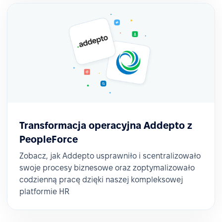
Transformacja operacyjna Addepto z
PeopleForce
Zobacz, jak Addepto usprawniło i scentralizowało
✅ Rekrutacja i HR w jednym miejscu
swoje procesy biznesowe oraz zoptymalizowało
codzienną pracę dzięki naszej kompleksowej
Choć wykorzystywany wcześniej system ATS
platformie HR
spełniał oczekiwania, decyzja o jego zmianie była
podyktowana potrzebą posiadania jednego,