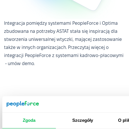
✅ Oceny pracownicze bez użycia Excela,
12x szybciej
Integracja pomiędzy systemami PeopleForce i Optima
zbudowana na potrzeby ASTAT stała się inspiracją dla
Wcześniej nad procesem pracowały 4 osoby na
stworzenia uniwersalnej wtyczki, mającej zastosowanie
0,5 etatu przez 3 miesiące, generując 540 arkuszy
także w innych organizacjach. Przeczytaj więcej o
Excel. Obecnie realizuje go jedna osoba, która
integracji PeopleForce z systemami kadrowo-płacowymi
poświęca na przygotowanie i realizację
- umów demo.
performance review 2 tygodnie – a docelowo czas
ten będzie jeszcze krótszy.
Zgoda
Szczegóły
O pli