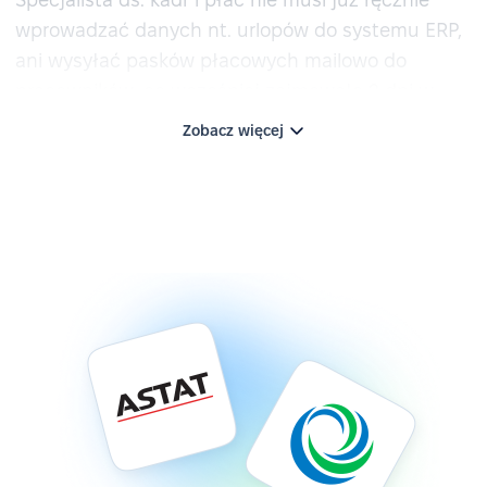
wprowadzać danych nt. urlopów do systemu ERP,
ani wysyłać pasków płacowych mailowo do
pracowników, co wcześniej zajmowało 2 dni w
każdym mcu. Dzięki integracji z Optimą, dane te
Zobacz więcej
przesyłane są automatycznie.