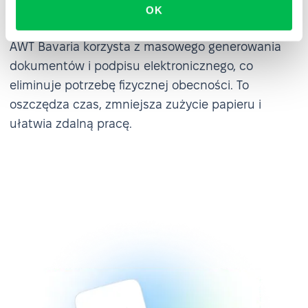
OK
elektronicznym w PeopleForce
AWT Bavaria korzysta z masowego generowania
dokumentów i podpisu elektronicznego, co
eliminuje potrzebę fizycznej obecności. To
oszczędza czas, zmniejsza zużycie papieru i
ułatwia zdalną pracę.