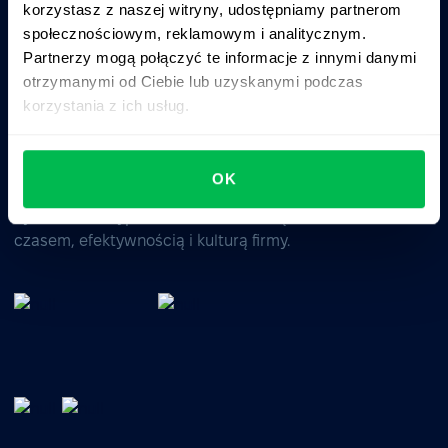
korzystasz z naszej witryny, udostępniamy partnerom
Business driven. People focused.
społecznościowym, reklamowym i analitycznym.
Partnerzy mogą połączyć te informacje z innymi danymi
otrzymanymi od Ciebie lub uzyskanymi podczas
korzystania z ich usług.
OK
System HRM typu All-in-one do zarządzania talentami,
czasem, efektywnością i kulturą firmy.