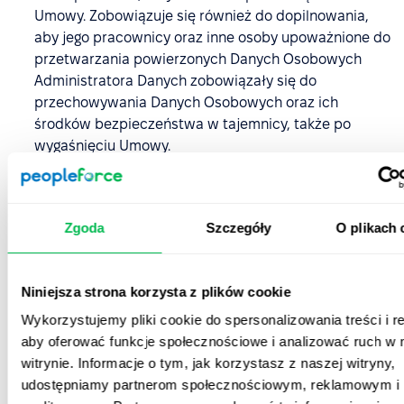
Umowy. Zobowiązuje się również do dopilnowania,
aby jego pracownicy oraz inne osoby upoważnione do
przetwarzania powierzonych Danych Osobowych
Administratora Danych zobowiązały się do
przechowywania Danych Osobowych oraz ich
środków bezpieczeństwa w tajemnicy, także po
wygaśnięciu Umowy.
Podmiot Przetwarzający Dane Osobowe zobowiązuje
się, biorąc pod uwagę charakter przetwarzania oraz
dostępne mu informacje, pomóc Administratorowi
Zgoda
Szczegóły
O plikach 
Danych w wypełnieniu obowiązków określonych w
art. 32-36 RODO; w szczególności Podmiot
Przetwarzający Dane Osobowe zobowiązuje się do
Niniejsza strona korzysta z plików cookie
przekazania Administratorowi Danych
Wykorzystujemy pliki cookie do spersonalizowania treści i r
wystarczających informacji oraz wykonania jego
aby oferować funkcje społecznościowe i analizować ruch w 
poleceń dotyczących sposobów zabezpieczenia
witrynie. Informacje o tym, jak korzystasz z naszej witryny,
powierzonych Danych Osobowych, naruszeń Danych
udostępniamy partnerom społecznościowym, reklamowym i
Osobowych będących przedmiotem RODO oraz