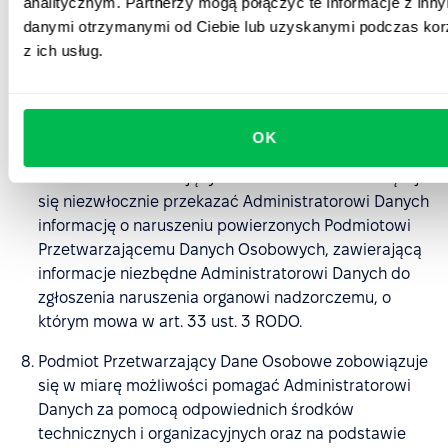
analitycznym. Partnerzy mogą połączyć te informacje z inn
Osobowych będących przedmiotem RODO oraz
danymi otrzymanymi od Ciebie lub uzyskanymi podczas kor
powiadomienia organu nadzorczego lub osób, którym
z ich usług.
dane osobowe dotyczą, pomocy w przeprowadzaniu
ocen skutków dla ochrony danych oraz we
wcześniejszych konsultacjach z organem nadzorczym
i wdrażaniu zaleceń tego organu.
OK
Podmiot Przetwarzający Dane Osobowe zobowiązuje
się niezwłocznie przekazać Administratorowi Danych
informację o naruszeniu powierzonych Podmiotowi
Przetwarzającemu Danych Osobowych, zawierającą
informacje niezbędne Administratorowi Danych do
zgłoszenia naruszenia organowi nadzorczemu, o
którym mowa w art. 33 ust. 3 RODO.
Podmiot Przetwarzający Dane Osobowe zobowiązuje
się w miarę możliwości pomagać Administratorowi
Danych za pomocą odpowiednich środków
technicznych i organizacyjnych oraz na podstawie