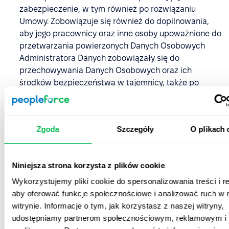
zabezpieczenie, w tym również po rozwiązaniu
Umowy. Zobowiązuje się również do dopilnowania,
aby jego pracownicy oraz inne osoby upoważnione do
przetwarzania powierzonych Danych Osobowych
Administratora Danych zobowiązały się do
przechowywania Danych Osobowych oraz ich
środków bezpieczeństwa w tajemnicy, także po
wygaśnięciu Umowy.
Podmiot Przetwarzający Dane Osobowe zobowiązuje
się, biorąc pod uwagę charakter przetwarzania oraz
Zgoda
Szczegóły
O plikach 
dostępne mu informacje, pomóc Administratorowi
Danych w wypełnieniu obowiązków określonych w
art. 32-36 RODO; w szczególności Podmiot
Niniejsza strona korzysta z plików cookie
Przetwarzający Dane Osobowe zobowiązuje się do
Wykorzystujemy pliki cookie do spersonalizowania treści i r
przekazania Administratorowi Danych
aby oferować funkcje społecznościowe i analizować ruch w 
wystarczających informacji oraz wykonania jego
witrynie. Informacje o tym, jak korzystasz z naszej witryny,
poleceń dotyczących sposobów zabezpieczenia
udostępniamy partnerom społecznościowym, reklamowym i
powierzonych Danych Osobowych, naruszeń Danych