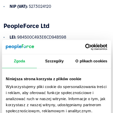
NIP (VAT):
5273024120
PeopleForce Ltd
LEI:
984500C493E6CD94B598
Numer rejestracyjny spółki:
12537808
Zapewnia przejrzystość i możliwość śledzenia operacji
Zgoda
Szczegóły
O plikach cookies
transgranicznych.
✅
Stworzone z myślą o usługach finansowych
Niniejsza strona korzysta z plików cookie
Dzięki dostosowaniu do wymagań DORA umożliwiamy
Wykorzystujemy pliki cookie do spersonalizowania treści
regulowanym podmiotom finansowym z UE korzystanie z
i reklam, aby oferować funkcje społecznościowe i
naszej platformy z pełnym zaufaniem — gwarantując
analizować ruch w naszej witrynie. Informacje o tym, jak
solidne mechanizmy zarządzania, cyberbezpieczeństwo
korzystasz z naszej witryny, udostępniamy partnerom
oraz kontrolę ciągłości działania.
społecznościowym, reklamowym i analitycznym.