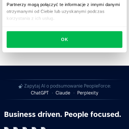
Partnerzy mogą połączyć te informacje z innymi danymi
Współpracuj z PeopleForce – bądź odporny, bezpieczny
otrzymanymi od Ciebie lub uzyskanymi podczas
i zgodny z przepisami.
korzystania z ich usług.
OK
Zapytaj AI o podsumowanie PeopleForce:
ChatGPT
Claude
Perplexity
Business driven. People focused.