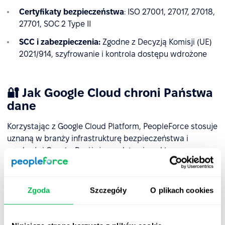
Certyfikaty bezpieczeństwa
: ISO 27001, 27017, 27018,
27701, SOC 2 Type II
SCC i zabezpieczenia:
Zgodne z Decyzją Komisji (UE)
2021/914, szyfrowanie i kontrola dostępu wdrożone
🔐 Jak Google Cloud chroni Państwa
dane
Korzystając z Google Cloud Platform, PeopleForce stosuje
uznaną w branży infrastrukturę bezpieczeństwa i
zgodności Google. Poniżej przedstawiono kluczowe
środki bezpieczeństwa, które zapewniają ochronę
danych klientów w naszej infrastrukturze chmurowej:
Zgoda
Szczegóły
O plikach cookies
1. Szyfrowanie danych domyślnie
Wszystkie dane są automatycznie szyfrowane w