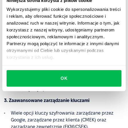
Niniejsza strona korzysta z plików cookie
spoczynku (AES-256) i w tranzycie (TLS/HTTPS).
Wykorzystujemy pliki cookie do spersonalizowania treści
Wewnętrznie Google stosuje protokół ALTS do
i reklam, aby oferować funkcje społecznościowe i
zabezpieczania komunikacji między usługami.
analizować ruch w naszej witrynie. Informacje o tym, jak
korzystasz z naszej witryny, udostępniamy partnerom
Dowiedz się więcej
społecznościowym, reklamowym i analitycznym.
Partnerzy mogą połączyć te informacje z innymi danymi
2. Niezawodne kopie zapasowe i odzyskiwanie
otrzymanymi od Ciebie lub uzyskanymi podczas
korzystania z ich usług.
Kopie zapasowe danych są szyfrowane i
przechowywane bezpiecznie, zapewniając
dostępność i szybkie odzyskiwanie.
OK
Dowiedz się więcej
3. Zaawansowane zarządzanie kluczami
Wiele opcji kluczy szyfrowania: zarządzane przez
Google, zarządzane przez klienta (CMEK) oraz
zarządzane zewnętrznie (EKM/CSEK).