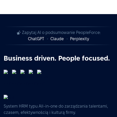
Zapytaj AI o podsumowanie PeopleForce:
ChatGPT
Claude
Perplexity
Business driven. People focused.
System HRM typu All-in-one do zarządzania talentami,
czasem, efektywnością i kulturą firmy.