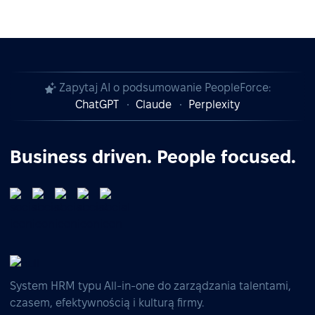
Zapytaj AI o podsumowanie PeopleForce:
ChatGPT
Claude
Perplexity
Business driven. People focused.
System HRM typu All-in-one do zarządzania talentami,
czasem, efektywnością i kulturą firmy.