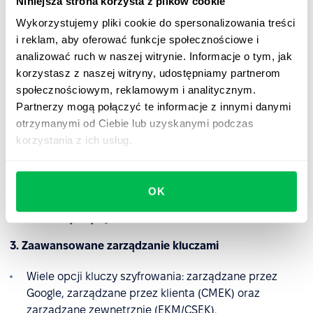
Niniejsza strona korzysta z plików cookie
spoczynku (AES-256) i w tranzycie (TLS/HTTPS).
Wykorzystujemy pliki cookie do spersonalizowania treści
Wewnętrznie Google stosuje protokół ALTS do
i reklam, aby oferować funkcje społecznościowe i
zabezpieczania komunikacji między usługami.
analizować ruch w naszej witrynie. Informacje o tym, jak
korzystasz z naszej witryny, udostępniamy partnerom
Dowiedz się więcej
społecznościowym, reklamowym i analitycznym.
Partnerzy mogą połączyć te informacje z innymi danymi
2. Niezawodne kopie zapasowe i odzyskiwanie
otrzymanymi od Ciebie lub uzyskanymi podczas
korzystania z ich usług.
Kopie zapasowe danych są szyfrowane i
przechowywane bezpiecznie, zapewniając
dostępność i szybkie odzyskiwanie.
OK
Dowiedz się więcej
3. Zaawansowane zarządzanie kluczami
Wiele opcji kluczy szyfrowania: zarządzane przez
Google, zarządzane przez klienta (CMEK) oraz
zarządzane zewnętrznie (EKM/CSEK).