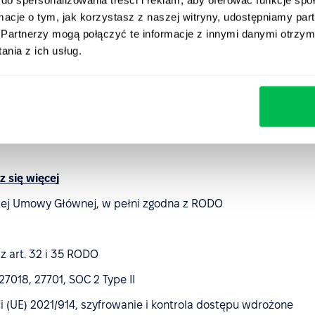
ormacje o tym, jak korzystasz z naszej witryny, udostępniamy p
ony platformy wykorzystywani są sprawdzeni dostawcy —
Partnerzy mogą połączyć te informacje z innymi danymi otrzym
ć oraz poziom bezpieczeństwa infrastruktury.
nia z ich usług.
bezpieczeństwa z Google
 się więcej
zej Umowy Głównej, w pełni zgodna z RODO
z art. 32 i 35 RODO
 27018, 27701, SOC 2 Type II
 (UE) 2021/914, szyfrowanie i kontrola dostępu wdrożone