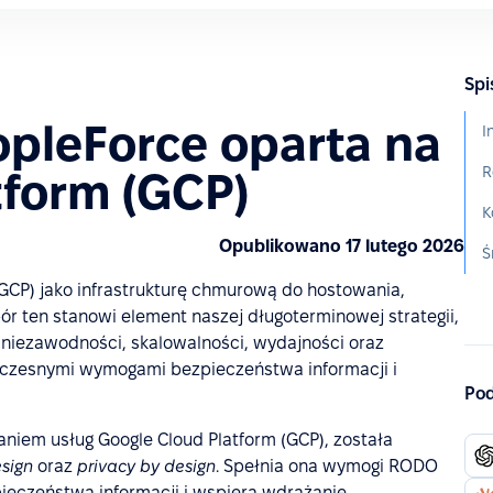
Spi
opleForce oparta na
R
tform (GCP)
Opublikowano 17 lutego 2026
GCP) jako infrastrukturę chmurową do hostowania,
r ten stanowi element naszej długoterminowej strategii,
 niezawodności, skalowalności, wydajności oraz
oczesnymi wymogami bezpieczeństwa informacji i
Pod
aniem usług Google Cloud Platform (GCP), została
esign
oraz
privacy by design
. Spełnia ona wymogi RODO
eczeństwa informacji i wspiera wdrażanie