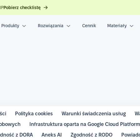
IP
Pobierz checklistę
Produkty
Rozwiązania
Cennik
Materiały
ści
Polityka cookies
Warunki świadczenia usług
Wa
sobowych
Infrastruktura oparta na Google Cloud Platfor
dność z DORA
Aneks AI
Zgodność z RODO
Powiado