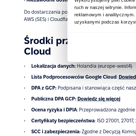
ruch w naszej witrynie. Inf
Do dostarczania poczty elektronicznej oraz ochr
reklamowym i analitycznym. 
AWS (SES) i Cloudflare — co zwiększa niezawodnoś
uzyskanymi podczas korzysta
Środki przetwarzania i 
Cloud
Lokalizacja danych:
Holandia (europe-west4)
Lista Podprocesowców Google Cloud
:
Dowiedz
DPA z GCP:
Podpisana i stanowiąca część nas
Publiczna DPA GCP:
Dowiedz się więcej
Ocena ryzyka i DPIA
: Przeprowadzona zgodnie 
Certyfikaty bezpieczeństwa
: ISO 27001, 27017,
SCC i zabezpieczenia:
Zgodne z Decyzją Komisji