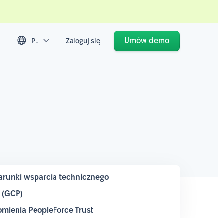
Umów demo
PL
Zaloguj się
runki wsparcia technicznego
m (GCP)
mienia PeopleForce Trust