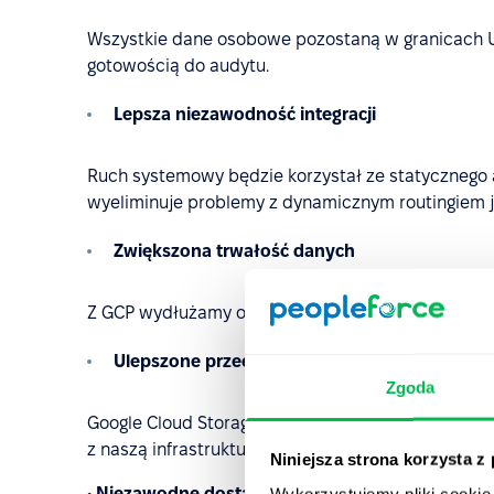
Wszystkie dane osobowe pozostaną w granicach U
gotowością do audytu.
Lepsza niezawodność integracji
Ruch systemowy będzie korzystał ze statycznego a
wyeliminuje problemy z dynamicznym routingiem j
Zwiększona trwałość danych
Z GCP wydłużamy okres retencji kopii zapasowych
Ulepszone przechowywanie plików
Zgoda
Google Cloud Storage zapewni szybsze, stabilniejs
z naszą infrastrukturą.
Niniejsza strona korzysta z
• Niezawodne dostarczanie wiadomości i ochron
Wykorzystujemy pliki cookie 