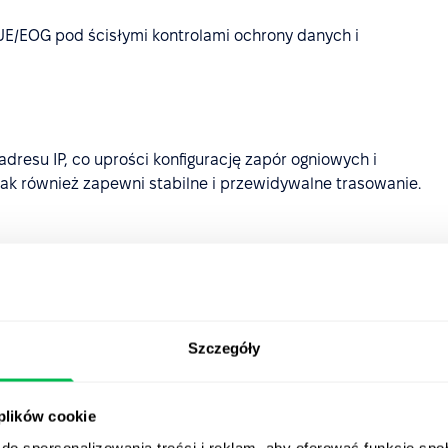
E/EOG pod ścisłymi kontrolami ochrony danych i
dresu IP, co uprości konfigurację zapór ogniowych i
ak również zapewni stabilne i przewidywalne trasowanie.
 do 1 roku oraz zapewniamy szybsze opcje odzyskiwania.
Szczegóły
ze przesyłanie i dostęp do plików – w pełni zintegrowane
 plików cookie
a platformy
do spersonalizowania treści i reklam, aby oferować funkcje sp