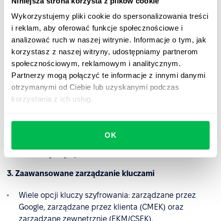
Niniejsza strona korzysta z plików cookie
spoczynku (AES-256) i w tranzycie (TLS/HTTPS).
Wykorzystujemy pliki cookie do spersonalizowania treści
Wewnętrznie Google stosuje protokół ALTS do
i reklam, aby oferować funkcje społecznościowe i
zabezpieczania komunikacji między usługami.
analizować ruch w naszej witrynie. Informacje o tym, jak
korzystasz z naszej witryny, udostępniamy partnerom
Dowiedz się więcej
społecznościowym, reklamowym i analitycznym.
Partnerzy mogą połączyć te informacje z innymi danymi
2. Niezawodne kopie zapasowe i odzyskiwanie
otrzymanymi od Ciebie lub uzyskanymi podczas
korzystania z ich usług.
Kopie zapasowe danych są szyfrowane i
przechowywane bezpiecznie, zapewniając
dostępność i szybkie odzyskiwanie.
OK
Dowiedz się więcej
3. Zaawansowane zarządzanie kluczami
Wiele opcji kluczy szyfrowania: zarządzane przez
Google, zarządzane przez klienta (CMEK) oraz
zarządzane zewnętrznie (EKM/CSEK).