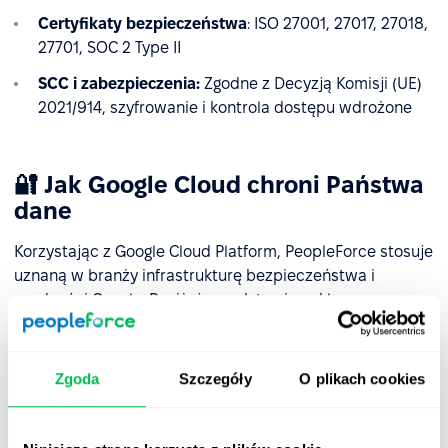
Certyfikaty bezpieczeństwa
: ISO 27001, 27017, 27018,
27701, SOC 2 Type II
SCC i zabezpieczenia:
Zgodne z Decyzją Komisji (UE)
2021/914, szyfrowanie i kontrola dostępu wdrożone
🔐 Jak Google Cloud chroni Państwa
dane
Korzystając z Google Cloud Platform, PeopleForce stosuje
uznaną w branży infrastrukturę bezpieczeństwa i
zgodności Google. Poniżej przedstawiono kluczowe
środki bezpieczeństwa, które zapewniają ochronę
danych klientów w naszej infrastrukturze chmurowej:
Zgoda
Szczegóły
O plikach cookies
1. Szyfrowanie danych domyślnie
Wszystkie dane są automatycznie szyfrowane w