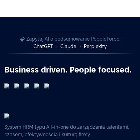
Zapytaj AI o podsumowanie PeopleForce:
ChatGPT
Claude
Perplexity
Business driven. People focused.
System HRM typu All-in-one do zarządzania talentami,
czasem, efektywnością i kulturą firmy.