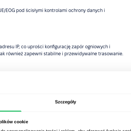
E/EOG pod ścisłymi kontrolami ochrony danych i
dresu IP, co uprości konfigurację zapór ogniowych i
ak również zapewni stabilne i przewidywalne trasowanie.
 do 1 roku oraz zapewniamy szybsze opcje odzyskiwania.
Szczegóły
ze przesyłanie i dostęp do plików – w pełni zintegrowane
 plików cookie
a platformy
do spersonalizowania treści i reklam, aby oferować funkcje sp