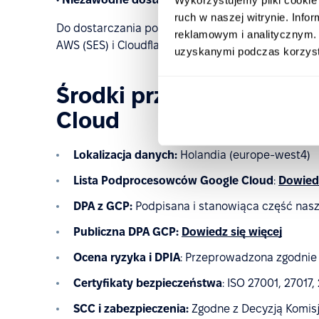
ruch w naszej witrynie. Inf
Do dostarczania poczty elektronicznej oraz ochr
reklamowym i analitycznym. 
AWS (SES) i Cloudflare — co zwiększa niezawodnoś
uzyskanymi podczas korzysta
Środki przetwarzania i 
Cloud
Lokalizacja danych:
Holandia (europe-west4)
Lista Podprocesowców Google Cloud
:
Dowiedz
DPA z GCP:
Podpisana i stanowiąca część nas
Publiczna DPA GCP:
Dowiedz się więcej
Ocena ryzyka i DPIA
: Przeprowadzona zgodnie 
Certyfikaty bezpieczeństwa
: ISO 27001, 27017,
SCC i zabezpieczenia:
Zgodne z Decyzją Komisji