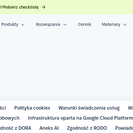
IP
Pobierz checklistę
Produkty
Rozwiązania
Cennik
Materiały
ści
Polityka cookies
Warunki świadczenia usług
Wa
sobowych
Infrastruktura oparta na Google Cloud Platfor
dność z DORA
Aneks AI
Zgodność z RODO
Powiado