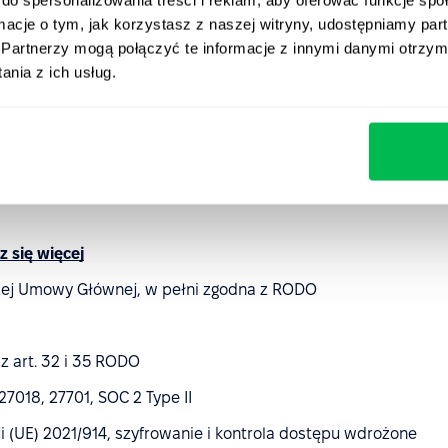
ormacje o tym, jak korzystasz z naszej witryny, udostępniamy p
ony platformy wykorzystywani są sprawdzeni dostawcy —
Partnerzy mogą połączyć te informacje z innymi danymi otrzym
ć oraz poziom bezpieczeństwa infrastruktury.
nia z ich usług.
bezpieczeństwa z Google
 się więcej
zej Umowy Głównej, w pełni zgodna z RODO
z art. 32 i 35 RODO
 27018, 27701, SOC 2 Type II
 (UE) 2021/914, szyfrowanie i kontrola dostępu wdrożone