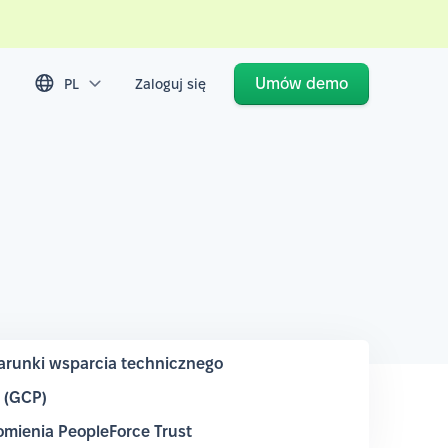
Umów demo
PL
Zaloguj się
runki wsparcia technicznego
m (GCP)
mienia PeopleForce Trust