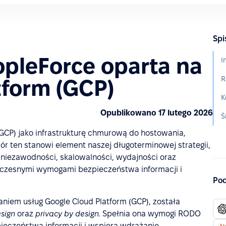
Spi
opleForce oparta na
R
tform (GCP)
Opublikowano 17 lutego 2026
GCP) jako infrastrukturę chmurową do hostowania,
r ten stanowi element naszej długoterminowej strategii,
 niezawodności, skalowalności, wydajności oraz
oczesnymi wymogami bezpieczeństwa informacji i
Pod
aniem usług Google Cloud Platform (GCP), została
esign
oraz
privacy by design
. Spełnia ona wymogi RODO
eczeństwa informacji i wspiera wdrażanie