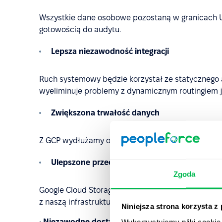
Wszystkie dane osobowe pozostaną w granicach U
gotowością do audytu.
Lepsza niezawodność integracji
Ruch systemowy będzie korzystał ze statycznego a
wyeliminuje problemy z dynamicznym routingiem j
Zwiększona trwałość danych
Z GCP wydłużamy okres retencji kopii zapasowych
Ulepszone przechowywanie plików
Zgoda
Google Cloud Storage zapewni szybsze, stabilniejs
z naszą infrastrukturą.
Niniejsza strona korzysta z
• Niezawodne dostarczanie wiadomości i ochron
Wykorzystujemy pliki cookie 