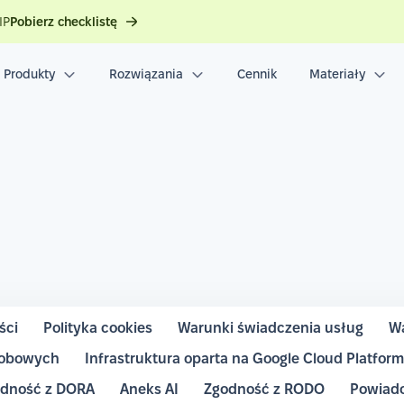
IP
Pobierz checklistę
Produkty
Rozwiązania
Cennik
Materiały
ści
Polityka cookies
Warunki świadczenia usług
Wa
sobowych
Infrastruktura oparta na Google Cloud Platfor
dność z DORA
Aneks AI
Zgodność z RODO
Powiado