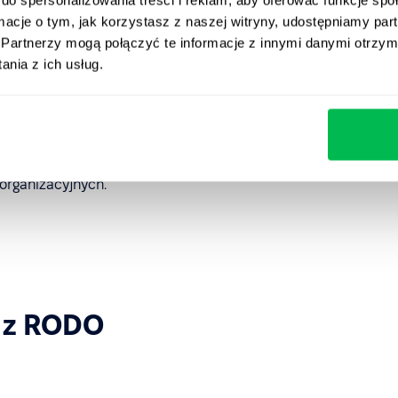
Frankfurcie (Niemcy).
ormacje o tym, jak korzystasz z naszej witryny, udostępniamy p
normalnych warunkach. Jeśli transfer stanie się
Partnerzy mogą połączyć te informacje z innymi danymi otrzym
egracji lub wsparcia), zostanie przeprowadzony zgodnie
nia z ich usług.
ń ochrony,
organizacyjnych.
 z RODO