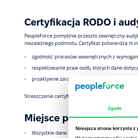
Certyfikacja RODO i aud
PeopleForce pomyślnie przeszło zewnętrzny audyt 
niezależnego podmiotu. Certyfikat potwierdza m.in.
zgodność procesów wewnętrznych z wymoga
respektowanie praw osób, których dane dotyc
proaktywne zarządzanie ryzykiem bezpieczeńs
Streszczenie certyfikatu jest dostępne dla klient
Zgoda
Miejsce przechowywania 
Niniejsza strona korzysta z
Wszystkie dane PeopleForce są przechowywane
Wykorzystujemy pliki cookie 