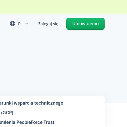
Umów demo
PL
Zaloguj się
runki wsparcia technicznego
m (GCP)
mienia PeopleForce Trust