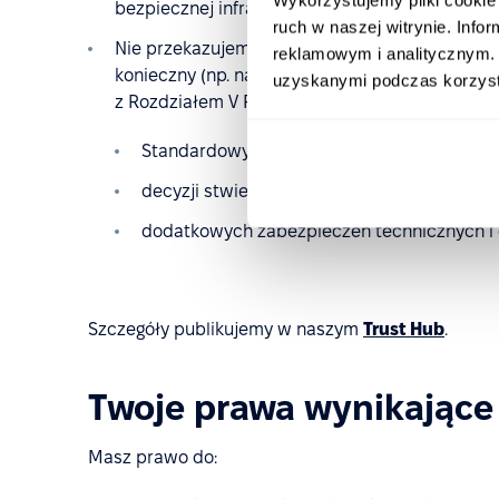
bezpiecznej infrastrukturze zlokalizowanej we 
ruch w naszej witrynie. Inf
Nie przekazujemy danych osobowych poza UE w 
reklamowym i analitycznym. 
konieczny (np. na potrzeby autoryzowanych int
uzyskanymi podczas korzysta
z Rozdziałem V RODO, z wykorzystaniem:
Standardowych Klauzul Umownych (SCC),
decyzji stwierdzających odpowiedni stopie
dodatkowych zabezpieczeń technicznych i 
Szczegóły publikujemy w naszym
Trust Hub
.
Twoje prawa wynikające
Masz prawo do: