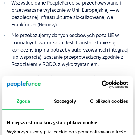
Wszystkie dane PeopleForce są przechowywane i
przetwarzane wyłącznie w Unii Europejskiej — w
bezpiecznej infrastrukturze zlokalizowanej we
Frankfurcie (Niemcy).
Nie przekazujemy danych osobowych poza UE w
normalnych warunkach. Jeśli transfer stanie się
konieczny (np. na potrzeby autoryzowanych integracji
lub wsparcia), zostanie przeprowadzony zgodnie z
Rozdziałem V RODO, z wykorzystaniem:
Standardowych Klauzul Umownych (SCC),
decyzji stwierdzających odpowiedni stopień
ochrony,
Zgoda
Szczegóły
O plikach cookies
dodatkowych zabezpieczeń technicznych i
organizacyjnych.
Niniejsza strona korzysta z plików cookie
Wykorzystujemy pliki cookie do spersonalizowania treści