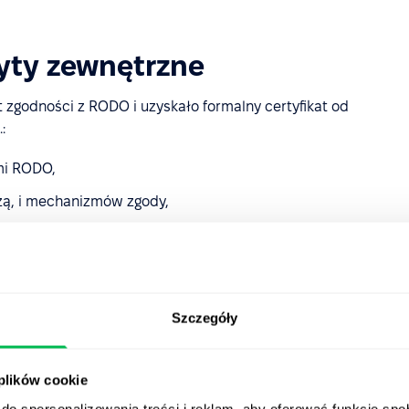
yty zewnętrzne
zgodności z RODO i uzyskało formalny certyfikat od
:
mi RODO,
zą, i mechanizmów zgody,
twa.
ów po podpisaniu NDA.
Szczegóły
danych i transfery
 plików cookie
 i przetwarzane wyłącznie w Unii Europejskiej — w
do spersonalizowania treści i reklam, aby oferować funkcje sp