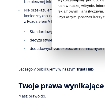
bezpiecznej infrastrukturze zlokalizowanej we 
ruch w naszej witrynie. Inf
Nie przekazujemy danych osobowych poza UE w 
reklamowym i analitycznym. 
konieczny (np. na potrzeby autoryzowanych int
uzyskanymi podczas korzysta
z Rozdziałem V RODO, z wykorzystaniem:
Standardowych Klauzul Umownych (SCC),
decyzji stwierdzających odpowiedni stopie
dodatkowych zabezpieczeń technicznych i 
Szczegóły publikujemy w naszym
Trust Hub
.
Twoje prawa wynikające
Masz prawo do: