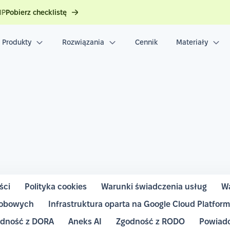
IP
Pobierz checklistę
Produkty
Rozwiązania
Cennik
Materiały
ści
Polityka cookies
Warunki świadczenia usług
Wa
sobowych
Infrastruktura oparta na Google Cloud Platfor
dność z DORA
Aneks AI
Zgodność z RODO
Powiado