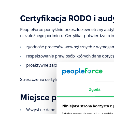
Certyfikacja RODO i aud
PeopleForce pomyślnie przeszło zewnętrzny audyt 
niezależnego podmiotu. Certyfikat potwierdza m.in.
zgodność procesów wewnętrznych z wymoga
respektowanie praw osób, których dane dotyc
proaktywne zarządzanie ryzykiem bezpieczeńs
Streszczenie certyfikatu jest dostępne dla klient
Zgoda
Miejsce przechowywania 
Niniejsza strona korzysta z
Wszystkie dane PeopleForce są przechowywane
Wykorzystujemy pliki cookie 