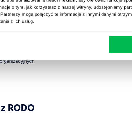
Frankfurcie (Niemcy).
ormacje o tym, jak korzystasz z naszej witryny, udostępniamy p
normalnych warunkach. Jeśli transfer stanie się
Partnerzy mogą połączyć te informacje z innymi danymi otrzym
egracji lub wsparcia), zostanie przeprowadzony zgodnie
nia z ich usług.
ń ochrony,
organizacyjnych.
 z RODO