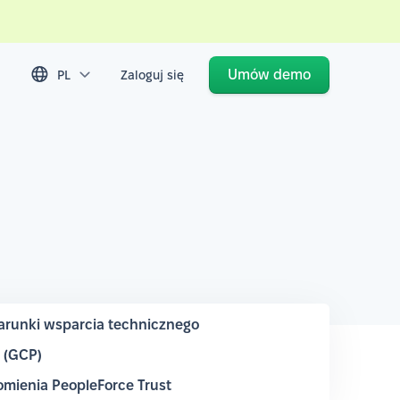
Umów demo
PL
Zaloguj się
runki wsparcia technicznego
m (GCP)
mienia PeopleForce Trust