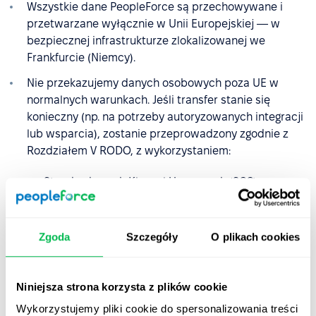
Wszystkie dane PeopleForce są przechowywane i
przetwarzane wyłącznie w Unii Europejskiej — w
bezpiecznej infrastrukturze zlokalizowanej we
Frankfurcie (Niemcy).
Nie przekazujemy danych osobowych poza UE w
normalnych warunkach. Jeśli transfer stanie się
konieczny (np. na potrzeby autoryzowanych integracji
lub wsparcia), zostanie przeprowadzony zgodnie z
Rozdziałem V RODO, z wykorzystaniem:
Standardowych Klauzul Umownych (SCC),
decyzji stwierdzających odpowiedni stopień
ochrony,
Zgoda
Szczegóły
O plikach cookies
dodatkowych zabezpieczeń technicznych i
organizacyjnych.
Niniejsza strona korzysta z plików cookie
Wykorzystujemy pliki cookie do spersonalizowania treści