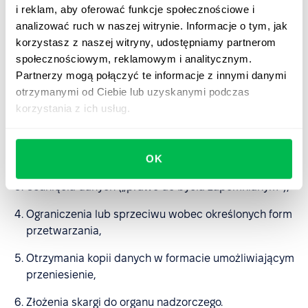
i reklam, aby oferować funkcje społecznościowe i
Szczegóły publikujemy w naszym
Trust Hub
.
analizować ruch w naszej witrynie. Informacje o tym, jak
korzystasz z naszej witryny, udostępniamy partnerom
Twoje prawa wynikające z RODO
społecznościowym, reklamowym i analitycznym.
Partnerzy mogą połączyć te informacje z innymi danymi
Masz prawo do:
otrzymanymi od Ciebie lub uzyskanymi podczas
korzystania z ich usług.
Dostępu do swoich danych osobowych,
Sprostowania nieprawidłowych lub nieaktualnych
OK
informacji,
Usunięcia danych („prawo do bycia zapomnianym”),
Ograniczenia lub sprzeciwu wobec określonych form
przetwarzania,
Otrzymania kopii danych w formacie umożliwiającym
przeniesienie,
Złożenia skargi do organu nadzorczego.