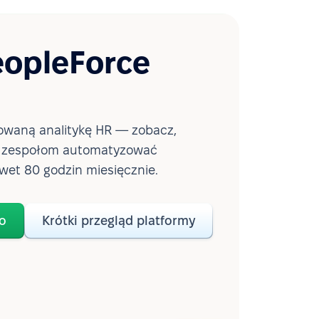
eopleForce
waną analitykę HR — zobacz,
a zespołom automatyzować
wet 80 godzin miesięcznie.
o
Krótki przegląd platformy