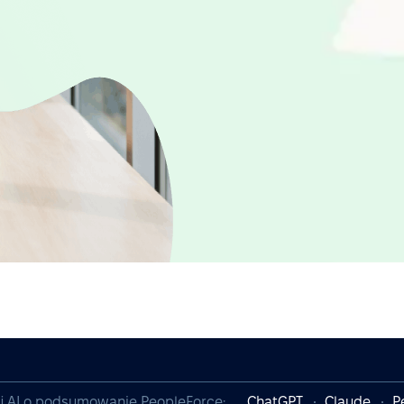
j AI o podsumowanie PeopleForce:
ChatGPT
Claude
P