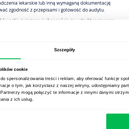
dczenia lekarskie lub inną wymaganą dokumentację
wać zgodność z przepisami i gotowość do audytu.
ż kwestie związane z obecnością ze ustrukturyzowaną
 poprawy wydajności (PIP), zapewniając scentralizowaną i
cowników.
Wykorzystaj ankiety dotyczące zaangażowania
Szczegóły
, aby wykrywać wypalenie zawodowe, problemy z morale
ą przyczyniać się do wyższych wskaźników absencji.
 plików cookie
ację i śledzenie wyników w jednej platformie,
do spersonalizowania treści i reklam, aby oferować funkcje sp
e egzekwowanie zasad dotyczących absencji, a
ormacje o tym, jak korzystasz z naszej witryny, udostępniamy p
wań związanych z kadrą.
Partnerzy mogą połączyć te informacje z innymi danymi otrzym
nia z ich usług.
dotyczące absencji
 praktyce