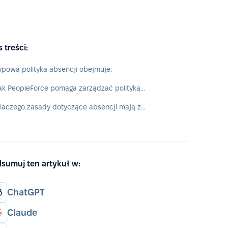
s treści:
ypowa polityka absencji obejmuje:
Jak PeopleForce pomaga zarządzać polityką absencji
Dlaczego zasady dotyczące absencji mają znaczenie w praktyce
sumuj ten artykuł w:
ChatGPT
Claude