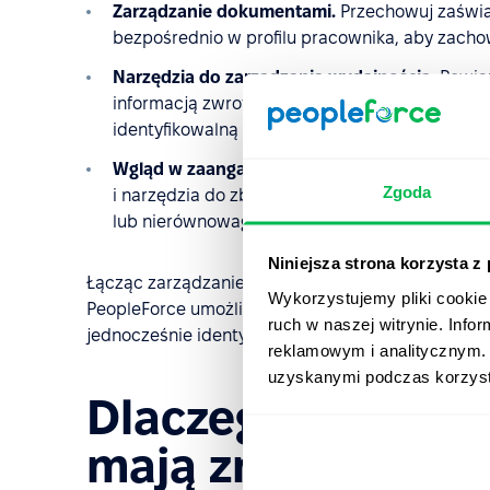
Zarządzanie dokumentami.
Przechowuj zaświa
bezpośrednio w profilu pracownika, aby zacho
Narzędzia do zarządzania wydajnością.
Powią
informacją zwrotną, notatkami 1:1 lub planami
identyfikowalną dokumentację.
Wgląd w zaangażowanie i samopoczucie pra
Zgoda
i narzędzia do zbierania informacji zwrotnej
lub nierównowagę obciążenia pracą, które mog
Niniejsza strona korzysta z
Łącząc zarządzanie urlopami, analitykę, dokument
Wykorzystujemy pliki cookie 
PeopleForce umożliwia zespołom HR konsekwentn
ruch w naszej witrynie. Inf
jednocześnie identyfikowanie podstawowych wyz
reklamowym i analitycznym. 
uzyskanymi podczas korzysta
Dlaczego zasady 
mają znaczenie w