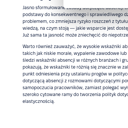
Jasno sformułowane zasady dotyczące absencji 
podstawy do konsekwentnego i sprawiedliwego dzi
problemem, co zmniejsza ryzyko roszczeń z tytułu
wiedzą, na czym stoją — jakie wsparcie jest dostę
Już sama ta jasność może zniechęcić do niepotrz
Warto również zauważyć, że wysokie wskaźniki a
takich jak niskie morale, wypalenie zawodowe lub
śledzi wskaźniki absencji w różnych branżach i g
pokazują, że wskaźniki te różnią się znacznie w za
punkt odniesienia przy ustalaniu progów w polity
dotyczącą absencji z rozmowami dotyczącymi pow
samopoczucia pracowników, zamiast polegać wyłą
szeroko cytowane ramy do tworzenia polityk dot
elastycznością.