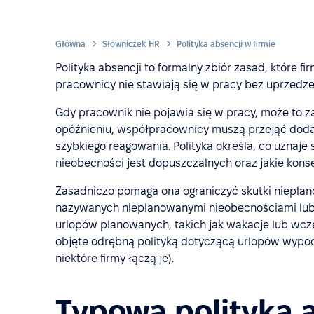
Główna
Słowniczek HR
Polityka absencji w firmie
Polityka absencji to formalny zbiór zasad, które f
pracownicy nie stawiają się w pracy bez uprzedze
Gdy pracownik nie pojawia się w pracy, może to z
opóźnieniu, współpracownicy muszą przejąć doda
szybkiego reagowania. Polityka określa, co uznaje s
nieobecności jest dopuszczalnych oraz jakie kons
Zasadniczo pomaga ona ograniczyć skutki niepla
nazywanych nieplanowanymi nieobecnościami lub s
urlopów planowanych, takich jak wakacje lub wcze
objęte odrębną polityką dotyczącą urlopów wypo
niektóre firmy łączą je).
Typowa polityka 