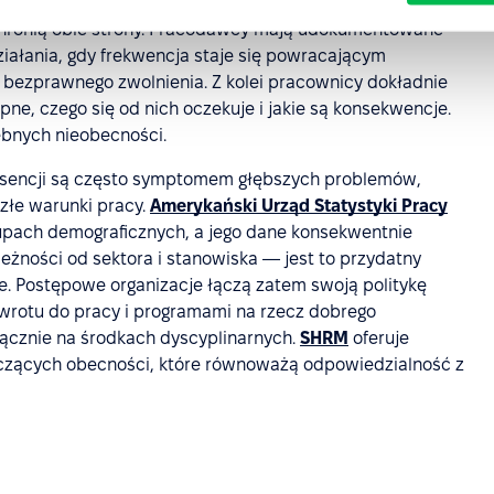
chronią obie strony. Pracodawcy mają udokumentowane
ałania, gdy frekwencja staje się powracającym
 bezprawnego zwolnienia. Z kolei pracownicy dokładnie
pne, czego się od nich oczekuje i jakie są konsekwencje.
ebnych nieobecności.
bsencji są często symptomem głębszych problemów,
 złe warunki pracy.
Amerykański Urząd Statystyki Pracy
rupach demograficznych, a jego dane konsekwentnie
leżności od sektora i stanowiska — jest to przydatny
ce. Postępowe organizacje łączą zatem swoją politykę
rotu do pracy i programami na rzecz dobrego
cznie na środkach dyscyplinarnych.
SHRM
oferuje
yczących obecności, które równoważą odpowiedzialność z