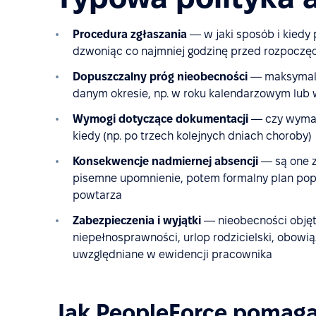
Procedura zgłaszania
— w jaki sposób i kiedy
dzwoniąc co najmniej godzinę przed rozpoczę
Dopuszczalny próg nieobecności
— maksymaln
danym okresie, np. w roku kalendarzowym lub
Wymogi dotyczące dokumentacji
— czy wymaga
kiedy (np. po trzech kolejnych dniach choroby)
Konsekwencje nadmiernej absencji
— są one z
pisemne upomnienie, potem formalny plan popra
powtarza
Zabezpieczenia i wyjątki
— nieobecności objęt
niepełnosprawności, urlop rodzicielski, obowią
uwzględniane w ewidencji pracownika
Jak PeopleForce pomaga