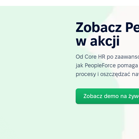
Zobacz P
w akcji
Od Core HR po zaawanso
jak PeopleForce pomag
procesy i oszczędzać na
Zobacz demo na żyw