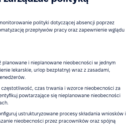
onitorowanie polityki dotyczącej absencji poprzez
tomatyzację przepływów pracy oraz zapewnienie wglądu
ź planowane i nieplanowane nieobecności w jednym
ienie lekarskie, urlop bezpłatny) wraz z zasadami,
menedżerów.
 częstotliwość, czas trwania i wzorce nieobecności za
entyfikuj powtarzające się nieplanowane nieobecności
ach.
onfiguruj ustrukturyzowane procesy składania wniosków i
szanie nieobecności przez pracowników oraz spójną