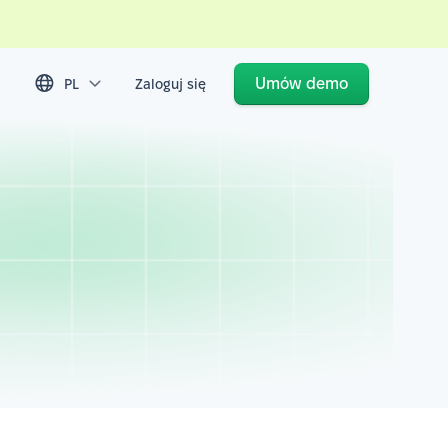
Umów demo
PL
Zaloguj się