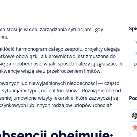
Spi
irma stosuje w celu zarządzania sytuacjami, gdy
nia.
T
akłócić harmonogram całego zespołu: projekty ulegają
tkowe obowiązki, a kierownictwo jest zmuszone do
ię za nieobecność, w jaki sposób należy ją zgłaszać, ile
ekwencje wiążą się z przekroczeniem limitów.
nowanych lub niewyjaśnionych nieobecności — często
ytuacjami typu „no-call/no-show”. Różnią się one od
śniej umówione wizyty lekarskie, które zazwyczaj są
Pod
czynkowych lub innych rodzajów urlopów (chociaż
absencji obejmuje: