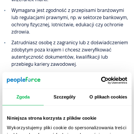
Wymagana jest zgodność z przepisami branżowymi
lub regulacjami prawnymi, np. w sektorze bankowym,
ochrony fizycznej, lotnictwie, edukacji czy ochronie
zdrowia.
Zatrudniasz osobę z zagranicy lub z doświadczeniem
zdobytym poza krajem i chcesz zweryfikować
autentyczność dokumentów, kwalifikacji lub
przebiegu kariery zawodowej.
Proces rekrutacyjny dotyczy stanowisk
menedżerskich lub strategicznych, a skutki błędnej
decyzji mogą być kosztowne dla całej organizacji.
Zgoda
Szczegóły
O plikach cookies
Zauważasz nieścisłości w dokumentach lub w historii
zawodowej kandydata i chcesz potwierdzić ich
autentyczność przed podjęciem decyzji o
Niniejsza strona korzysta z plików cookie
zatrudnieniu.
Wykorzystujemy pliki cookie do spersonalizowania treści