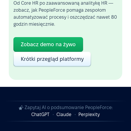
Od Core HR po zaawansowaną analitykę HR —
zobacz, jak PeopleForce pomaga zespołom
automatyzować procesy i oszczędzać nawet 80
godzin miesięcznie.
Zobacz demo na żywo
Krótki przegląd platformy
Zapytaj AI o podsumowanie PeopleForce:
ChatGPT
Claude
Perplexity