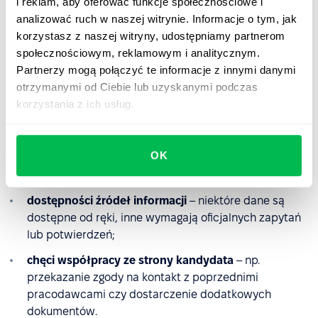
i reklam, aby oferować funkcje społecznościowe i
analizować ruch w naszej witrynie. Informacje o tym, jak
Ile trwa proces background
korzystasz z naszej witryny, udostępniamy partnerom
check?
społecznościowym, reklamowym i analitycznym.
Partnerzy mogą połączyć te informacje z innymi danymi
Czas trwania background checku zależy od kilku
otrzymanymi od Ciebie lub uzyskanymi podczas
czynników, w tym od:
korzystania z ich usług.
zakresu weryfikacji
– np. sprawdzenie referencji od
byłego pracodawcy zajmuje mniej czasu niż
OK
międzynarodowa weryfikacja kwalifikacji
zawodowych;
dostępności źródeł informacji
– niektóre dane są
dostępne od ręki, inne wymagają oficjalnych zapytań
lub potwierdzeń;
chęci współpracy ze strony kandydata
– np.
przekazanie zgody na kontakt z poprzednimi
pracodawcami czy dostarczenie dodatkowych
dokumentów.