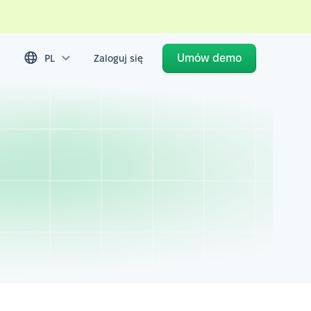
Umów demo
PL
Zaloguj się