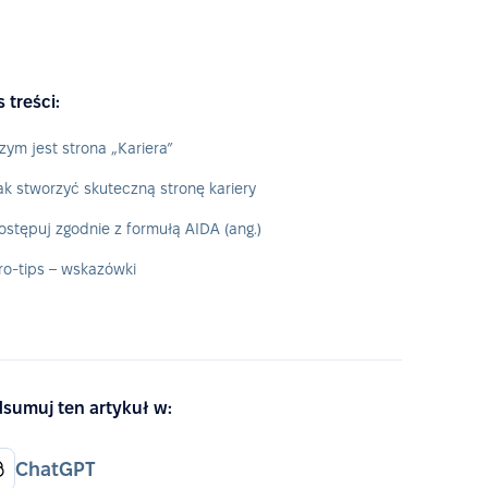
s treści:
zym jest strona „Kariera”
ak stworzyć skuteczną stronę kariery
ostępuj zgodnie z formułą AIDA (ang.)
ro-tips – wskazówki
sumuj ten artykuł w:
ChatGPT