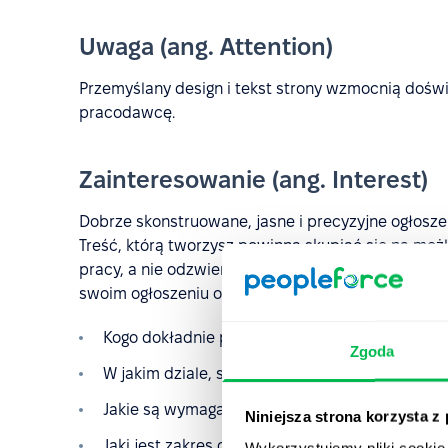
Uwaga (ang. Attention)
Przemyślany design i tekst strony wzmocnią doświ
pracodawcę.
Zainteresowanie (ang. Interest)
Dobrze skonstruowane, jasne i precyzyjne ogłosz
Treść, którą tworzysz powinna skupiać się na moż
pracy, a nie odzwierciedlać interesy Twojej firmy
swoim ogłoszeniu o pracę:
Kogo dokładnie poszukuje firma?
Zgoda
W jakim dziale, sekcji, zespole, mieście, kraju 
Jakie są wymagania dotyczące pracy?
Niniejsza strona korzysta z
Jaki jest zakres obowiązków? Jeśli to możliwe, n
Wykorzystujemy pliki cookie 