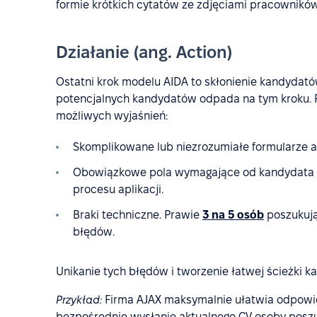
formie krótkich cytatów ze zdjęciami pracowników 
Działanie (ang. Action)
Ostatni krok modelu AIDA to skłonienie kandydatów
potencjalnych kandydatów odpada na tym kroku. Pr
możliwych wyjaśnień:
Skomplikowane lub niezrozumiałe formularze a
Obowiązkowe pola wymagające od kandydata p
procesu aplikacji.
Braki techniczne. Prawie
3 na 5 osób
poszukują
błędów.
Unikanie tych błędów i tworzenie łatwej ścieżki 
Przykład:
Firma AJAX maksymalnie ułatwia odpowie
bezpośrednie wysłanie aktualnego CV osoby poszu