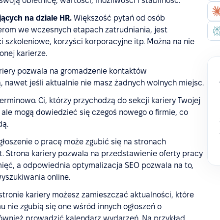
woją obietnicę, wartości, możliwości i stabilność.
cych na dziale HR.
Większość pytań od osób
terom we wczesnych etapach zatrudniania, jest
szkoleniowe, korzyści korporacyjne itp. Można na nie
nej karierze.
riery pozwala na gromadzenie kontaktów
, nawet jeśli aktualnie nie masz żadnych wolnych miejsc.
rminowo. Ci, którzy przychodzą do sekcji kariery Twojej
ale mogą dowiedzieć się czegoś nowego o firmie, co
dą.
łoszenie o pracę może zgubić się na stronach
. Strona kariery pozwala na przedstawienie oferty pracy
ięć, a odpowiednia optymalizacja SEO pozwala na to,
yszukiwania online.
tronie kariery możesz zamieszczać aktualności, które
u nie zgubią się one wśród innych ogłoszeń o
ównież prowadzić kalendarz wydarzeń. Na przykład,