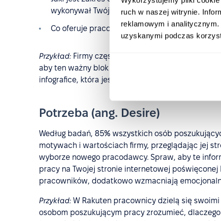
wykonywał Twój pracownik.
ruch w naszej witrynie. Inf
reklamowym i analitycznym. 
Co oferuje pracodawca?
uzyskanymi podczas korzysta
Przykład:
Firmy często prezentują te informacje w po
aby ten ważny blok był bardziej chwytliwy. Np. w 
infografice, która jest szybka w czytaniu i łatwa d
Potrzeba (ang. Desire)
Według badań, 85% wszystkich osób poszukujących 
motywach i wartościach firmy, przeglądając jej s
wyborze nowego pracodawcy. Spraw, aby te infor
pracy na Twojej stronie internetowej poświęconej ka
pracowników, dodatkowo wzmacniają emocjonaln
Przykład:
W Rakuten pracownicy dzielą się swoim
osobom poszukującym pracy zrozumieć, dlaczego 