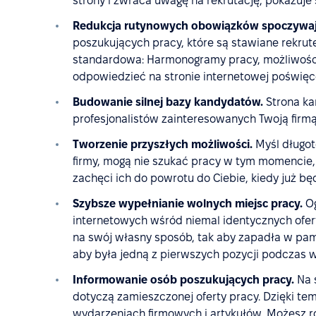
strony i zwraca uwagę na rekrutację, pokazuje s
Redukcja rutynowych obowiązków spoczywają
poszukujących pracy, które są stawiane rekru
standardowa: Harmonogramy pracy, możliwości 
odpowiedzieć na stronie internetowej poświęco
Budowanie silnej bazy kandydatów.
Strona ka
profesjonalistów zainteresowanych Twoją firmą
Tworzenie przyszłych możliwości.
Myśl długote
firmy, mogą nie szukać pracy w tym momencie, 
zachęci ich do powrotu do Ciebie, kiedy już bę
Szybsze wypełnianie wolnych miejsc pracy.
Og
internetowych wśród niemal identycznych ofert
na swój własny sposób, tak aby zapadła w pam
aby była jedną z pierwszych pozycji podczas w
Informowanie osób poszukujących pracy.
Na s
dotyczą zamieszczonej oferty pracy. Dzięki tem
wydarzeniach firmowych i artykułów. Możesz r