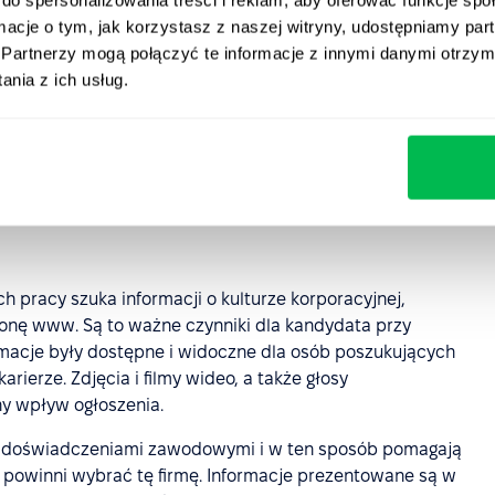
ormacje o tym, jak korzystasz z naszej witryny, udostępniamy p
Partnerzy mogą połączyć te informacje z innymi danymi otrzym
nia z ich usług.
staci litego tekstu, który trudno się czyta. Postaraj się,
Admixer korzyści z pracy w firmie są przedstawione w
o zapamiętania.
pracy szuka informacji o kulturze korporacyjnej,
tronę www. Są to ważne czynniki dla kandydata przy
macje były dostępne i widoczne dla osób poszukujących
rierze. Zdjęcia i filmy wideo, a także głosy
y wpływ ogłoszenia.
i doświadczeniami zawodowymi i w ten sposób pomagają
powinni wybrać tę firmę. Informacje prezentowane są w