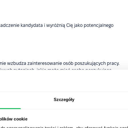
adczenie kandydata i wyróżnią Cię jako potencjalnego
enie wzbudza zainteresowanie osób poszukujących pracy.
liwych pytaniach, jakie może mieć osoba poszukująca
. Postaraj się odpowiedzieć na następujące pytania w
Szczegóły
jest otwarte stanowisko?
 plików cookie
ie tylko opisz, ale i pokaż jakie zadania będzie
do spersonalizowania treści i reklam, aby oferować funkcje sp