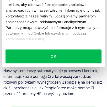
zarządzanie tymi świadczeniami.
i reklam, aby oferować funkcje społecznościowe i
Zgodność z przepisami
. Specjaliści ds. HR muszą
analizować ruch w naszej witrynie. Informacje o tym, jak
upewniać się, że praktyki organizacji w zakresie
korzystasz z naszej witryny, udostępniamy partnerom
wynagrodzeń są zgodne z obowiązującymi
społecznościowym, reklamowym i analitycznym.
przepisami i regulacjami, takimi jak przepisy
Partnerzy mogą połączyć te informacje z innymi danymi
dotyczące płacy minimalnej i równości wynagrodzeń.
otrzymanymi od Ciebie lub uzyskanymi podczas
korzystania z ich usług.
Komunikacja
. Specjaliści HR informują pracowników o
pakiecie wynagrodzeń organizacji i udzielają
wskazówek, jak zrozumieć i jak najlepiej wykorzystać
OK
pakiet wynagrodzeń i świadczeń.
Nasz system łączy automatyzację procesów i kontrolę
informacji, które pomogą Ci z łatwością zarządzać
różnymi politykami wynagrodzeń. Zapisz się na demo już
dziś i przekonaj się, jak PeopleForce może pomóc Ci
przenieść procesy HR na wyższy poziom.