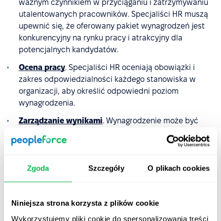
ważnym czynnikiem w przyciąganiu i zatrzymywaniu
utalentowanych pracowników. Specjaliści HR muszą
upewnić się, że oferowany pakiet wynagrodzeń jest
konkurencyjny na rynku pracy i atrakcyjny dla
potencjalnych kandydatów.
Ocena pracy
. Specjaliści HR oceniają obowiązki i
zakres odpowiedzialności każdego stanowiska w
organizacji, aby określić odpowiedni poziom
wynagrodzenia.
Zarządzanie wynikami
. Wynagrodzenie może być
powiązane z wydajnością, a pracownicy, którzy
osiągają dobre wyniki, otrzymują wyższe
wynagrodzenie niż ci, którzy tego nie robią.
Zgoda
Szczegóły
O plikach cookies
Zarządzanie świadczeniami
. Wiele pakietów
wynagrodzeń obejmuje świadczenia, takie jak
ubezpieczenie zdrowotne, plany emerytalne i płatny
Niniejsza strona korzysta z plików cookie
czas wolny. Specjaliści HR są odpowiedzialni za
Wykorzystujemy pliki cookie do spersonalizowania treści