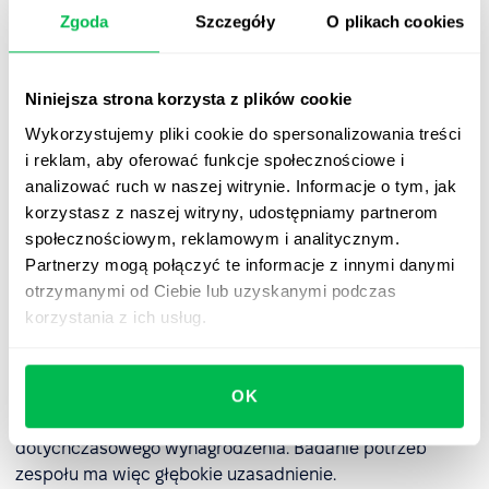
skompresowanego tygodnia
Zgoda
Szczegóły
O plikach cookies
pracy?
Wprowadzenie skompresowanego tygodnia pracy
Niniejsza strona korzysta z plików cookie
wymaga przemyślanej strategii. Oto kluczowe kroki:
Wykorzystujemy pliki cookie do spersonalizowania treści
i reklam, aby oferować funkcje społecznościowe i
analizować ruch w naszej witrynie. Informacje o tym, jak
Krok 1: Zapytaj zespół o zdanie
korzystasz z naszej witryny, udostępniamy partnerom
społecznościowym, reklamowym i analitycznym.
Rozmowy z pracownikami pozwolą Ci zrozumieć ich
Partnerzy mogą połączyć te informacje z innymi danymi
potrzeby i ocenić gotowość do zmian. O opinię możesz
otrzymanymi od Ciebie lub uzyskanymi podczas
zapytać również potencjalnych kandydatów,
korzystania z ich usług.
wykorzystując do tego media społecznościowe. Z
sondażu przeprowadzonego przez Instytut Badań
Rynkowych i Społecznych wynika, że
tylko 19,2%
pracowników
zdecydowanie poparłoby wprowadzenie
OK
czterodniowego tygodnia pracy, przy utrzymaniu
dotychczasowego wynagrodzenia. Badanie potrzeb
zespołu ma więc głębokie uzasadnienie.