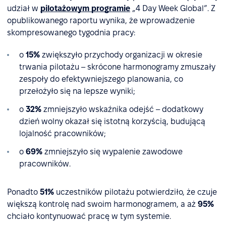
udział w
pilotażowym programie
„4 Day Week Global”. Z
opublikowanego raportu wynika, że wprowadzenie
skompresowanego tygodnia pracy:
o
15%
zwiększyło przychody organizacji w okresie
trwania pilotażu – skrócone harmonogramy zmuszały
zespoły do efektywniejszego planowania, co
przełożyło się na lepsze wyniki;
o
32%
zmniejszyło wskaźnika odejść – dodatkowy
dzień wolny okazał się istotną korzyścią, budującą
lojalność pracowników;
o
69%
zmniejszyło się wypalenie zawodowe
pracowników.
Ponadto
51%
uczestników pilotażu potwierdziło, że czuje
większą kontrolę nad swoim harmonogramem, a aż
95%
chciało kontynuować pracę w tym systemie.