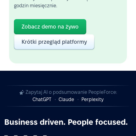
godzin miesięcznie.
Zobacz demo na żywo
Krótki przegląd platformy
Zapytaj AI o podsumowanie PeopleForce:
ChatGPT
Claude
Perplexity
Business driven. People focused.