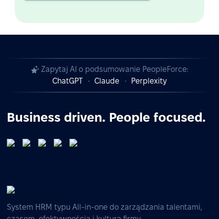
Zapytaj AI o podsumowanie PeopleForce:
ChatGPT
Claude
Perplexity
Business driven. People focused.
System HRM typu All-in-one do zarządzania talentami,
czasem, efektywnością i kulturą firmy.