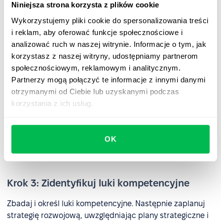
Krok 2: Zbadaj poziom kompetencji
Niniejsza strona korzysta z plików cookie
Wykorzystujemy pliki cookie do spersonalizowania treści
Na podstawie stworzonego modelu oceń poziom
i reklam, aby oferować funkcje społecznościowe i
aktualnie posiadanych przez organizację kompetencji.
analizować ruch w naszej witrynie. Informacje o tym, jak
Możesz skorzystać z narzędzi, takich jak:
korzystasz z naszej witryny, udostępniamy partnerom
techniki diagnostyczne AC/DC (Assessment Center /
społecznościowym, reklamowym i analitycznym.
Development Center);
Partnerzy mogą połączyć te informacje z innymi danymi
otrzymanymi od Ciebie lub uzyskanymi podczas
testy kompetencyjne
;
korzystania z ich usług.
oceny wieloźródłowe uwzględniające wskaźniki
behawioralne (180 stopni, 270 stopni,
360 stopni
);
OK
wywiady behawioralne.
Krok 3: Zidentyfikuj luki kompetencyjne
Zbadaj i określ luki kompetencyjne. Następnie zaplanuj
strategię rozwojową, uwzględniając plany strategiczne i