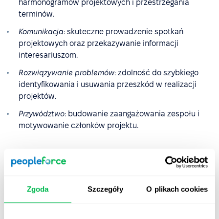
harmonogramów projektowych i przestrzegania
terminów.
Komunikacja
: skuteczne prowadzenie spotkań
projektowych oraz przekazywanie informacji
interesariuszom.
Rozwiązywanie problemów
: zdolność do szybkiego
identyfikowania i usuwania przeszkód w realizacji
projektów.
Przywództwo
: budowanie zaangażowania zespołu i
motywowanie członków projektu.
Kompetencje dla tego stanowiska mogą być oceniane na
podstawie wskaźników behawioralnych, takich jak liczba
terminowo zakończonych projektów lub oceny
współpracowników.
Zgoda
Szczegóły
O plikach cookies