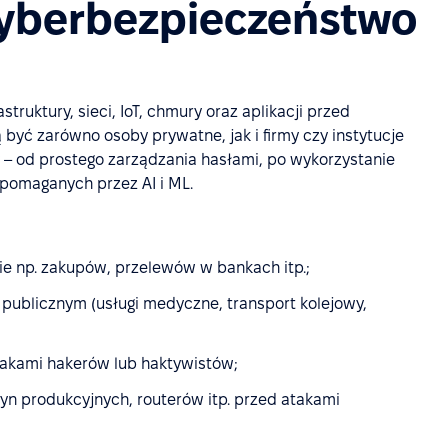
cyberbezpieczeństwo
ruktury, sieci, IoT, chmury oraz aplikacji przed
yć zarówno osoby prywatne, jak i firmy czy instytucje
– od prostego zarządzania hasłami, po wykorzystanie
omaganych przez AI i ML.
ie np. zakupów, przelewów w bankach itp.;
ublicznym (usługi medyczne, transport kolejowy,
takami hakerów lub haktywistów;
yn produkcyjnych, routerów itp. przed atakami