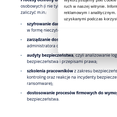
osobowych (i nie tylko), które zbiera, przetwarza
ruch w naszej witrynie. Inf
zaliczyć m.in.:
reklamowym i analitycznym. 
uzyskanymi podczas korzysta
szyfrowanie danych
, czyli przekształcanie 
w formę nieczytelną dla osób nieupoważnionyc
zarządzanie dostępem
, czyli kontrolowanie,
administratora danych oraz sprawdzanie, jaki
audyty bezpieczeństwa
, czyli analizowanie l
bezpieczeństwa i przepisami prawa;
szkolenia pracowników
z zakresu bezpieczeń
kontroling oraz reakcje na incydenty bezpiecz
ransomware);
dostosowanie procesów firmowych do wym
bezpieczeństwa.