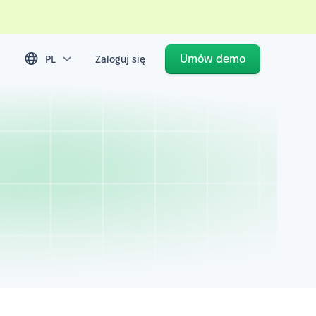
Umów demo
PL
Zaloguj się