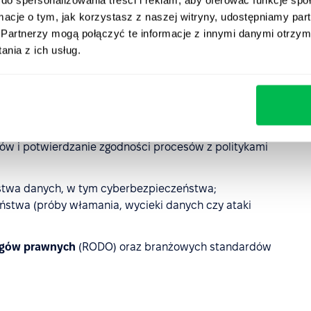
 i przechowuje organizacja. Do tych działań możemy
ormacje o tym, jak korzystasz z naszej witryny, udostępniamy p
Partnerzy mogą połączyć te informacje z innymi danymi otrzym
nia z ich usług.
za pomocą algorytmów matematycznych czytelnych danych
h;
 kto ma dostęp do danych poprzez ustanowienie
e zasoby są udostępniane;
ogów i potwierdzanie zgodności procesów z politykami
stwa danych, w tym cyberbezpieczeństwa;
eństwa (próby włamania, wycieki danych czy ataki
ogów prawnych
(RODO) oraz branżowych standardów