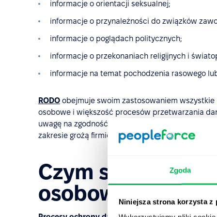
informacje o orientacji seksualnej;
informacje o przynależności do związków zaw
informacje o poglądach politycznych;
informacje o przekonaniach religijnych i świato
informacje na temat pochodzenia rasowego lub
RODO
obejmuje swoim zastosowaniem wszystkie p
osobowe i większość procesów przetwarzania dan
uwagę na zgodność przetwarzania danych osobow
zakresie grożą firmie znaczne kary.
Czym są procesy 
Zgoda
osobowych (i nie t
Niniejsza strona korzysta z
Procesy ochrony danych
w firmie to działania z
Wykorzystujemy pliki cookie 