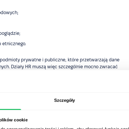
odowych;
poglądzie;
 etnicznego.
odmioty prywatne i publiczne, które przetwarzają dane
ych. Działy HR muszą więc szczególnie mocno zwracać
ych z przepisami prawa, ponieważ za naruszenia w tym
ochrony danych
Szczegóły
ylko) w firmie?
 plików cookie
apewniające bezpieczeństwo i poufność danych
do spersonalizowania treści i reklam, aby oferować funkcje sp