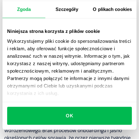
jedna osoba zajmuje się HR-em. Przy równoczesnym
prowadzeniu rekrutacji, onboardingu i obsługi kadrowej,
Zgoda
Szczegóły
O plikach cookies
czas oczekiwania kandydatów na
feedback
przekracza 2
tygodnie, co negatywnie wpływa na doświadczenia
kandydata (
candidate experience)
i wizerunek
Niniejsza strona korzysta z plików cookie
pracodawcy.
Wykorzystujemy pliki cookie do spersonalizowania treści
i reklam, aby oferować funkcje społecznościowe i
analizować ruch w naszej witrynie. Informacje o tym, jak
❌ Obciążenie onboardingiem i opieką
korzystasz z naszej witryny, udostępniamy partnerom
rozwojową
społecznościowym, reklamowym i analitycznym.
Partnerzy mogą połączyć te informacje z innymi danymi
Pełna odpowiedzialność za wdrożenie, szkolenie i rozwój
otrzymanymi od Ciebie lub uzyskanymi podczas
pracownika spoczywa na pracodawcy, co wymaga
korzystania z ich usług.
odpowiednio przygotowanych zasobów, procesów i
narzędzi.
Przykład
: Nowy pracownik dołącza do zespołu
OK
sprzedaży, ale nie ma przygotowanego planu
wdrożeniowego. Brak procesów onboardingu i jasno
określonych celów sprawia, że przez pierwsze tygodnie