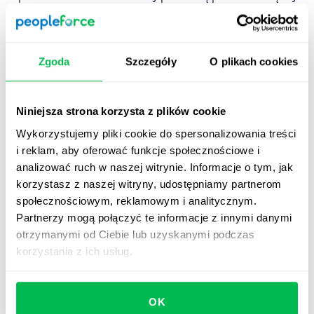
nieobecnym pracownikiem a potrzebami działu:
Program powrotu do pracy (RTW):
Ostatecznym
celem działu kadr jest pomyślna reintegracja. Może to
Zgoda
Szczegóły
O plikach cookies
obejmować przydzielenie „lekkich obowiązków”,
zmienione harmonogramy lub zmiany ergonomiczne.
Niniejsza strona korzysta z plików cookie
Wpływ na wydajność:
Dział kadr współpracuje z
Wykorzystujemy pliki cookie do spersonalizowania treści
kierownikami działów, aby wypełnić „lukę”
i reklam, aby oferować funkcje społecznościowe i
pozostawioną przez pracownika, decydując, czy
analizować ruch w naszej witrynie. Informacje o tym, jak
zatrudnić pracowników tymczasowych, czy też
korzystasz z naszej witryny, udostępniamy partnerom
rozdzielić obciążenie pracą.
społecznościowym, reklamowym i analitycznym.
Protokoły komunikacyjne:
Dział kadr ustala granice
Partnerzy mogą połączyć te informacje z innymi danymi
dotyczące tego, jak często kierownik może
otrzymanymi od Ciebie lub uzyskanymi podczas
kontaktować się z pracownikiem przebywającym na
korzystania z ich usług.
zwolnieniu, gwarantując, że pracownik nie będzie
odczuwał presji, by pracować w trakcie powrotu do
zdrowia, co może prowadzić do odpowiedzialności
OK
prawnej.