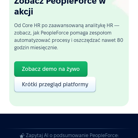
Zobacz PeopleForce w
akcji
Od Core HR po zaawansowaną analitykę HR —
zobacz, jak PeopleForce pomaga zespołom
automatyzować procesy i oszczędzać nawet 80
godzin miesięcznie.
Zobacz demo na żywo
Krótki przegląd platformy
Zapytaj AI o podsumowanie PeopleForce: