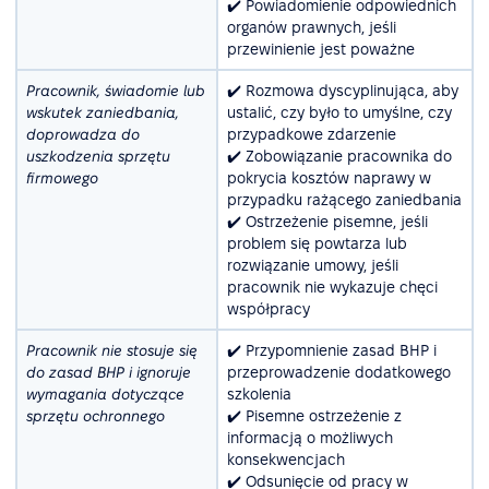
✔️ Powiadomienie odpowiednich
organów prawnych, jeśli
przewinienie jest poważne
Pracownik, świadomie lub
✔️ Rozmowa dyscyplinująca, aby
wskutek zaniedbania,
ustalić, czy było to umyślne, czy
doprowadza do
przypadkowe zdarzenie
uszkodzenia sprzętu
✔️ Zobowiązanie pracownika do
firmowego
pokrycia kosztów naprawy w
przypadku rażącego zaniedbania
✔️ Ostrzeżenie pisemne, jeśli
problem się powtarza lub
rozwiązanie umowy, jeśli
pracownik nie wykazuje chęci
współpracy
Pracownik nie stosuje się
✔️ Przypomnienie zasad BHP i
do zasad BHP i ignoruje
przeprowadzenie dodatkowego
wymagania dotyczące
szkolenia
sprzętu ochronnego
✔️ Pisemne ostrzeżenie z
informacją o możliwych
konsekwencjach
✔️ Odsunięcie od pracy w