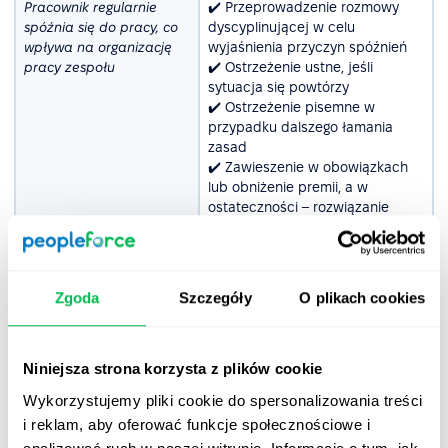
Pracownik regularnie
✔️ Przeprowadzenie rozmowy
spóźnia się do pracy, co
dyscyplinującej w celu
wpływa na organizację
wyjaśnienia przyczyn spóźnień
pracy zespołu
✔️ Ostrzeżenie ustne, jeśli
sytuacja się powtórzy
✔️ Ostrzeżenie pisemne w
przypadku dalszego łamania
zasad
✔️ Zawieszenie w obowiązkach
lub obniżenie premii, a w
ostateczności – rozwiązanie
umowy
Pracownik używa
✔️ Natychmiastowe wezwanie na
obraźliwego języka w
rozmowę dyscyplinującą, aby
Zgoda
Szczegóły
O plikach cookies
stosunku do innych
zażegnać konflikt i przypomnieć
współpracowników
zasady komunikacji
✔️ Pisemne ostrzeżenie z
uwzględnieniem konsekwencji w
Niniejsza strona korzysta z plików cookie
przypadku powtórzenia sytuacji
Wykorzystujemy pliki cookie do spersonalizowania treści
✔️ Możliwość nałożenia kary
i reklam, aby oferować funkcje społecznościowe i
finansowej lub czasowego
odsunięcia od obowiązków, jeśli