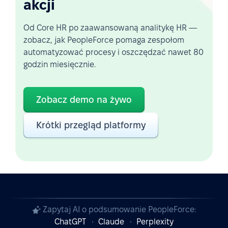
akcji
Od Core HR po zaawansowaną analitykę HR —
zobacz, jak PeopleForce pomaga zespołom
automatyzować procesy i oszczędzać nawet 80
godzin miesięcznie.
Zobacz demo na żywo
Krótki przegląd platformy
Zapytaj AI o podsumowanie PeopleForce:
ChatGPT
Claude
Perplexity