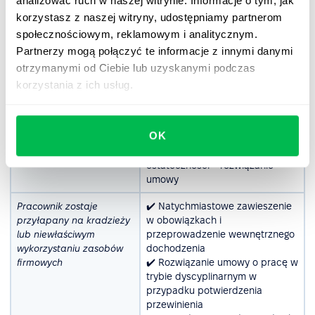
analizować ruch w naszej witrynie. Informacje o tym, jak
zachowanie się powtarza
korzystasz z naszej witryny, udostępniamy partnerom
społecznościowym, reklamowym i analitycznym.
Pracownik wielokrotnie
✔️ Rozmowa dyscyplinująca w
Partnerzy mogą połączyć te informacje z innymi danymi
nie realizuje swoich
celu wyjaśnienia problemu
obowiązków na czas, co
✔️ Ustalenie planu poprawy z
otrzymanymi od Ciebie lub uzyskanymi podczas
wpływa na działanie
jasnymi terminami i
korzystania z ich usług.
zespołu
oczekiwaniami
✔️ Ostrzeżenie pisemne, jeśli
problem nie zostanie rozwiązany
OK
✔️ Zawieszenie w obowiązkach
lub obniżenie premii, a w
ostateczności – rozwiązanie
umowy
Pracownik zostaje
✔️ Natychmiastowe zawieszenie
przyłapany na kradzieży
w obowiązkach i
lub niewłaściwym
przeprowadzenie wewnętrznego
wykorzystaniu zasobów
dochodzenia
firmowych
✔️ Rozwiązanie umowy o pracę w
trybie dyscyplinarnym w
przypadku potwierdzenia
przewinienia