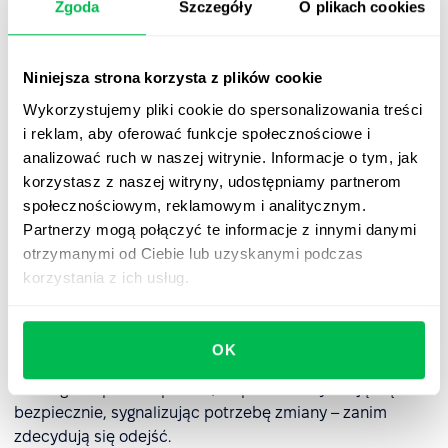
Zgoda
Szczegóły
O plikach cookies
Zrozumienie motywacji pracownika
Motywacje do rozważenia downshiftingu mogą być
Niniejsza strona korzysta z plików cookie
bardzo różne – nie zawsze wynikają z wypalenia
zawodowego. Dlatego pierwszym krokiem do znalezienia
Wykorzystujemy pliki cookie do spersonalizowania treści
równowagi między oczekiwaniami pracownika a celami
i reklam, aby oferować funkcje społecznościowe i
firmy jest szczera, oparta na zaufaniu rozmowa. To
analizować ruch w naszej witrynie. Informacje o tym, jak
właśnie ona pozwala zrozumieć, co naprawdę stoi za
korzystasz z naszej witryny, udostępniamy partnerom
decyzją o zmianie zawodowej.
społecznościowym, reklamowym i analitycznym.
Partnerzy mogą połączyć te informacje z innymi danymi
Warto działać proaktywnie. Regularne rozmowy oraz
otrzymanymi od Ciebie lub uzyskanymi podczas
ankiety
(np.
eNPS
) pomagają specjalistom HR szybciej
korzystania z ich usług.
wychwycić potrzeby i zmiany nastrojów w zespole. Duże
znaczenie ma także kultura organizacyjna oraz
przygotowanie managerów, umiejących zadbać o
OK
zaangażowanie zespołu. Promowanie otwartości i
realnego wsparcia sprawia, że pracownicy czują się
bezpiecznie, sygnalizując potrzebę zmiany – zanim
zdecydują się odejść.