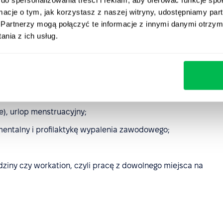
kwotą do wydania.
ormacje o tym, jak korzystasz z naszej witryny, udostępniamy p
Partnerzy mogą połączyć te informacje z innymi danymi otrzym
ch przez pracodawców z różnych branży możemy
nia z ich usług.
lacówek specjalistycznych np. opiekę dentystyczną;
odziny;
), urlop menstruacyjny;
mentalny i profilaktykę wypalenia zawodowego;
dziny czy workation, czyli pracę z dowolnego miejsca na