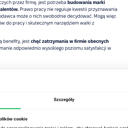
ych przez firmę, jest potrzeba
budowania marki
talentów.
Prawo pracy nie reguluje kwestii przyznawania
codawca może o nich swobodnie decydować. Mogą więc
w do pracy i skutecznym narzędziem walki z
 benefity, jest
chęć zatrzymania w firmie obecnych
manie odpowiednio wysokiego poziomu satysfakcji w
e rodzaje świadczeń
Szczegóły
ś normę. Nie istnieje jednak benefit idealny,
ię schematów, bo na rynek pracy wchodzą coraz to
myślą o nich, lepiej podążać za trendami i włączyć do
 plików cookie
 wyboru i bezobsługowość, np. zamiast bonu do
do spersonalizowania treści i reklam, aby oferować funkcje sp