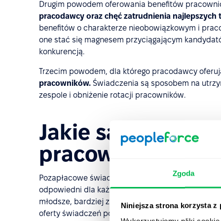
Drugim powodem oferowania benefitów pracownicz
pracodawcy oraz chęć zatrudnienia najlepszych 
benefitów o charakterze nieobowiązkowym i pra
one stać się magnesem przyciągającym kandydató
konkurencją.
Trzecim powodem, dla którego pracodawcy oferują
pracowników.
Świadczenia są sposobem na utrzy
zespole i obniżenie rotacji pracowników.
Jakie są popularn
pracowniczych?
Zgoda
Pozapłacowe świadczenia pracownicze stanowią dzi
odpowiedni dla każdego. Nie warto też trzymać s
młodsze, bardziej zdigitalizowane pokolenia. To z 
Niniejsza strona korzysta z
oferty świadczeń pozycje, zapewniające swobodę
Wykorzystujemy pliki cookie 