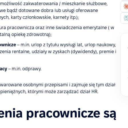
możliwość zakwaterowania / mieszkanie służbowe,
we bądź dotowane dobra lub usługi oferowane
h, karty członkowskie, karnety itp.);
ra pracownicza oraz inne świadczenia emerytalne ( w
talną opiekę zdrowotną);
ownicze
– m.in. urlop z tytułu wysługi lat, urlop naukowy,
enia rentalne, udziały w zyskach (dywidendy), premie i
racy
– m.in. odprawy.
bwarowane osobnymi przepisami i zajmuje się tym dział
pieniężnych, którymi może zarządzać dział HR.
enia pracownicze są