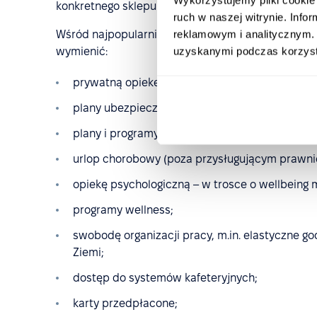
konkretnego sklepu – karta płatnicza z określoną 
ruch w naszej witrynie. Inf
reklamowym i analitycznym. 
Wśród najpopularniejszych benefitów oferowany
uzyskanymi podczas korzysta
wymienić:
prywatną opiekę medyczną, w tym dostęp do p
plany ubezpieczeniowe dla pracownika i jego r
plany i programy emerytalne;
urlop chorobowy (poza przysługującym prawnie
opiekę psychologiczną – w trosce o wellbeing 
programy wellness;
swobodę organizacji pracy, m.in. elastyczne go
Ziemi;
dostęp do systemów kafeteryjnych;
karty przedpłacone;