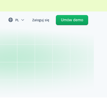
Umów demo
PL
Zaloguj się