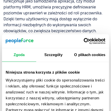
funkcjonuje jako samodzielna aplikacja, czy moduł
platformy HRM, umożliwia precyzyjne definiowanie
poziomów uprawnień w zależności od roli pracownika.
Dzięki temu użytkownicy mają dostęp wyłącznie do
informacji niezbędnych do wykonywania swoich
obowiązków, co zwiększa bezpieczeństwo danych.
Jak dbać o pracowniczą bazę
danych, aby spełniała swoje
Zgoda
Szczegóły
O plikach cookies
funkcje?
Aby baza danych pracowników pozostawała
Niniejsza strona korzysta z plików cookie
wiarygodnym źródłem informacji i wspierała efektywne
Wykorzystujemy pliki cookie do spersonalizowania treści
zarządzanie zasobami ludzkimi, warto stosować
i reklam, aby oferować funkcje społecznościowe i
następujące dobre praktyki:
analizować ruch w naszej witrynie. Informacje o tym, jak
korzystasz z naszej witryny, udostępniamy partnerom
✅ Regularna aktualizacja danych
. Informacje o
społecznościowym, reklamowym i analitycznym.
pracownikach powinny być systematycznie
Partnerzy mogą połączyć te informacje z innymi danymi