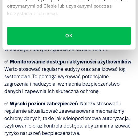
weryfikowane i uzupełniane, co pozwala unikać błędów i
otrzymanymi od Ciebie lub uzyskanymi podczas
nieścisłości.
korzystania z ich usług.
✅
Zarządzanie dostępem
. Jeśli baza stanowi część
systemu HRM, powinien on umożliwiać elastyczne
nadawanie uprawnień, a administratorzy powinni
OK
regularnie kontrolować, czy pracownicy mają dostęp do
właściwych danych zgodnie ze swoimi rolami.
✅
Monitorowanie dostępu i aktywności użytkowników
.
Warto stosować regularne audyty oraz analizować logi
systemowe. To pomaga wykrywać potencjalne
zagrożenia i nadużycia, wzmacnia bezpieczeństwo
danych i zapewnia ich skuteczną ochronę.
✅
Wysoki poziom zabezpieczeń
. Należy stosować i
regularnie aktualizować zaawansowane mechanizmy
ochrony danych, takie jak wielopoziomowa autoryzacja,
szyfrowanie oraz kontrola dostępu, aby zminimalizować
ryzyko naruszeń bezpieczeństwa.