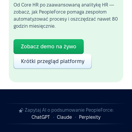
Od Core HR po zaawansowaną analitykę HR —
zobacz, jak PeopleForce pomaga zespołom
automatyzować procesy i oszczędzać nawet 80
godzin miesięcznie.
Zobacz demo na żywo
Krótki przegląd platformy
Zapytaj AI o podsumowanie PeopleForce:
ChatGPT
Claude
Perplexity