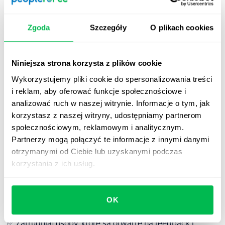
C –
context
– przywołanie konkretnej sytuacji,
kontekstu.
Zgoda
Szczegóły
O plikach cookies
O –
observation
– zaobserwowana przez nas sytuacja.
I –
impact
– wpływ, jaki dana sytuacja, zachowanie
Niniejsza strona korzysta z plików cookie
ma na firmę, na zespół, na osobę udzielającą
Wykorzystujemy pliki cookie do spersonalizowania treści
feedbacku.
i reklam, aby oferować funkcje społecznościowe i
analizować ruch w naszej witrynie. Informacje o tym, jak
N –
next
– oczekiwania wobec przyszłości.
korzystasz z naszej witryny, udostępniamy partnerom
społecznościowym, reklamowym i analitycznym.
Partnerzy mogą połączyć te informacje z innymi danymi
Jak zbudować kulturę
otrzymanymi od Ciebie lub uzyskanymi podczas
feedbacku w organizacji?
korzystania z ich usług.
Tworzenie kultury feedbacku w organizacji to proces.
Można go zrealizować z powodzeniem, trzymając się
OK
kilku ważnych zasad:
✅ Zatrudniaj osoby, które są otwarte na feedback i