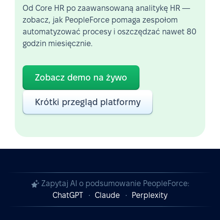
Od Core HR po zaawansowaną analitykę HR —
zobacz, jak PeopleForce pomaga zespołom
automatyzować procesy i oszczędzać nawet 80
godzin miesięcznie.
Zobacz demo na żywo
Krótki przegląd platformy
Zapytaj AI o podsumowanie PeopleForce:
ChatGPT
Claude
Perplexity