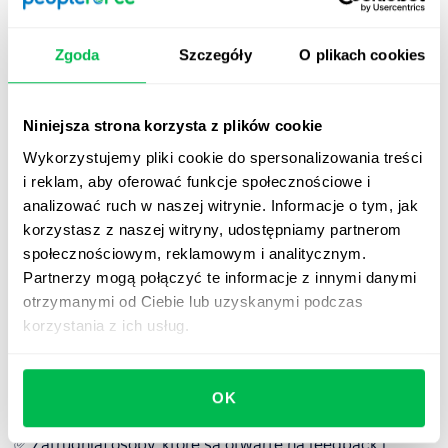
C –
context
– przywołanie konkretnej sytuacji,
kontekstu.
Zgoda
Szczegóły
O plikach cookies
O –
observation
– zaobserwowana przez nas sytuacja.
I –
impact
– wpływ, jaki dana sytuacja, zachowanie
Niniejsza strona korzysta z plików cookie
ma na firmę, na zespół, na osobę udzielającą
Wykorzystujemy pliki cookie do spersonalizowania treści
feedbacku.
i reklam, aby oferować funkcje społecznościowe i
analizować ruch w naszej witrynie. Informacje o tym, jak
N –
next
– oczekiwania wobec przyszłości.
korzystasz z naszej witryny, udostępniamy partnerom
społecznościowym, reklamowym i analitycznym.
Partnerzy mogą połączyć te informacje z innymi danymi
Jak zbudować kulturę
otrzymanymi od Ciebie lub uzyskanymi podczas
feedbacku w organizacji?
korzystania z ich usług.
Tworzenie kultury feedbacku w organizacji to proces.
Można go zrealizować z powodzeniem, trzymając się
OK
kilku ważnych zasad:
✅ Zatrudniaj osoby, które są otwarte na feedback i