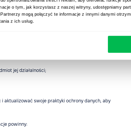
ć procedury umożliwiające reagowanie na incydenty
ormacje o tym, jak korzystasz z naszej witryny, udostępniamy p
om grożą znaczące kary.
Partnerzy mogą połączyć te informacje z innymi danymi otrzym
nia z ich usług.
iego poziomu ochrony danych przy przekazywaniu
rów Ochrony Danych, jeśli:
soby fizyczne, bądź przetwarza szczególne kategorie
iot jej działalności;
 i aktualizować swoje praktyki ochrony danych, aby
cje powinny: