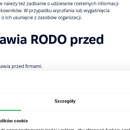
 należy też zadbanie o udzielanie rzetelnych informacji
tkowników. W przypadku wycofania lub wygaśnięcia
o ich usunięcie z zasobów organizacji.
tawia RODO przed
awia przed firmami:
wiadomą i jednoznaczną zgodę na przetwarzanie danych
data lub użytkownika. Zgoda ta musi być łatwa do
Szczegóły
a ich danych, co oznacza, że firmy powinny posiadać
 usuwania danych ze wszystkich swoich systemów.
danych i ich edycji lub ograniczenia przetwarzania.
 plików cookie
uż na etapie projektowania systemów oraz domyślnie
do spersonalizowania treści i reklam, aby oferować funkcje sp