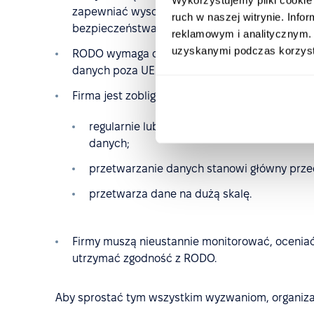
zapewniać wysoki poziom ochrony, np.: ustali
ruch w naszej witrynie. Inf
bezpieczeństwa. Za naruszenia przepisów firm
reklamowym i analitycznym. 
uzyskanymi podczas korzysta
RODO wymaga od firm zapewnienia odpowiedn
danych poza UE.
Firma jest zobligowana do mianowania Inspekto
regularnie lub systematycznie monitoruje o
danych;
przetwarzanie danych stanowi główny przedm
przetwarza dane na dużą skalę.
Firmy muszą nieustannie monitorować, oceniać
utrzymać zgodność z RODO.
Aby sprostać tym wszystkim wyzwaniom, organiza