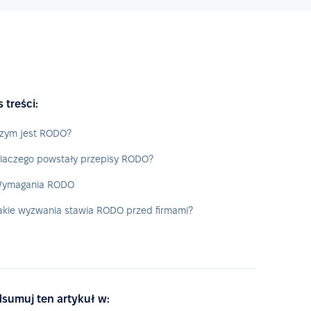
s treści:
zym jest RODO?
laczego powstały przepisy RODO?
ymagania RODO
akie wyzwania stawia RODO przed firmami?
sumuj ten artykuł w: