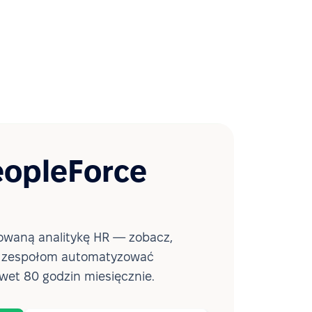
eopleForce
waną analitykę HR — zobacz,
a zespołom automatyzować
wet 80 godzin miesięcznie.