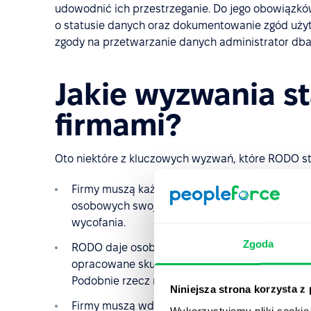
udowodnić ich przestrzeganie. Do jego obowiązków
o statusie danych oraz dokumentowanie zgód uży
zgody na przetwarzanie danych administrator dba 
Jakie wyzwania s
firmami?
Oto niektóre z kluczowych wyzwań, które RODO st
Firmy muszą każdorazowo uzyskać wyraźną, ś
osobowych swojego klienta, pracownika, kandy
wycofania.
Zgoda
RODO daje osobom możliwość żądania usunięci
opracowane skuteczne metody identyfikacji i
Podobnie rzecz ma się z prawem do dostępu do 
Niniejsza strona korzysta z
Firmy muszą wdrażać środki ochrony danych j
Wykorzystujemy pliki cookie 